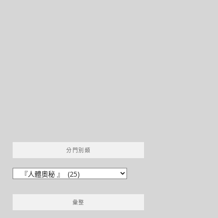
分門別類
分
門
別
彙整
類