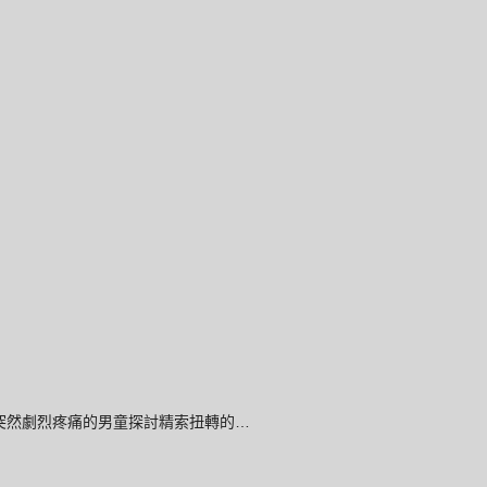
 ■ 下腹突然劇烈疼痛的男童探討精索扭轉的…