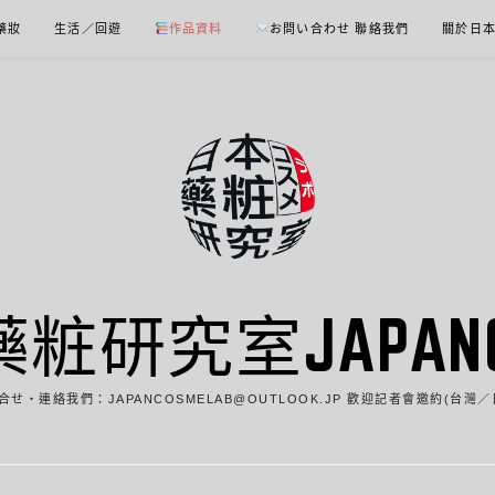
 藥妝
生活／回遊
作品資料
お問い合わせ 聯絡我們
關於日
藥粧研究室JAPANCO
合せ・連絡我們：JAPANCOSMELAB@OUTLOOK.JP 歡迎記者會邀約(台灣／