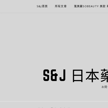
Skip
S&J首頁
所有文章
蒐美麗SOBEAUTY 美妝
to
content
S&J 日本
お問