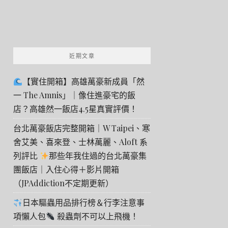
近期文章
【實住開箱】高雄萬豪新成員「然
一 The Amnis」｜像住進豪宅的飯
店？高雄然一飯店4.5星真實評價！
台北萬豪飯店完整開箱｜W Taipei、寒
舍艾美、喜來登、士林萬麗、Aloft 系
列評比
那些年我住過的台北萬豪集
團飯店｜入住心得＋影片開箱
（JPAddiction不定期更新）
日本驅蟲用品排行榜＆行李注意事
項懶人包
殺蟲劑不可以上飛機！