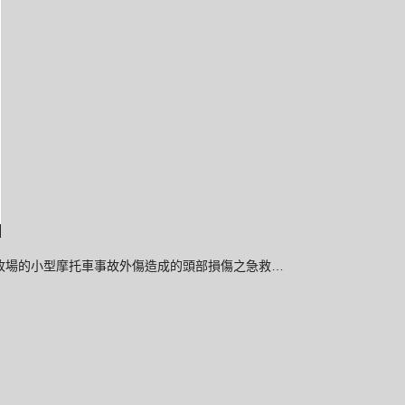
3 ■ 悲劇收場的小型摩托車事故外傷造成的頭部損傷之急救…