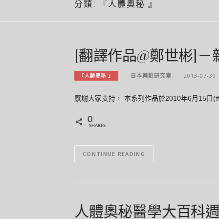
分類:
『人體奧秘 』
[翻譯作品@鄭世彬]－雜
日本藥粧研究室
2013-07-30
『人體奧秘 』
感謝大家支持， 本系列作品於2010年6月15日(#8)
0
SHARES
CONTINUE READING
人體奧秘醫學大百科週刊 32 