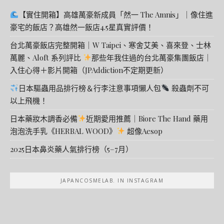
【實住開箱】高雄萬豪新成員「然一 The Amnis」｜像住進
豪宅的飯店？高雄然一飯店4.5星真實評價！
台北萬豪飯店完整開箱｜W Taipei、寒舍艾美、喜來登、士林
萬麗、Aloft 系列評比
那些年我住過的台北萬豪集團飯店｜
入住心得＋影片開箱（JPAddiction不定期更新）
日本驅蟲用品排行榜＆行李注意事項懶人包
殺蟲劑不可
以上飛機！
日本藥妝木調香必備
近期愛用推薦｜Biore The Hand 藥用
泡泡洗手乳《HERBAL WOOD》
超像Aesop
2025日本鼻炎藥人氣排行榜（5–7月）
JAPANCOSMELAB. IN INSTAGRAM