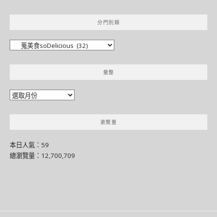
分門別類
分
門
別
彙整
類
彙
整
瀏覽量
本日人氣：59
總瀏覽量：12,700,709