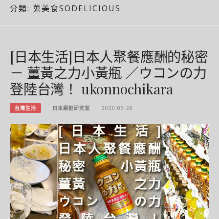
分類:
蒐美食SODELICIOUS
[日本生活]日本人聚餐應酬的秘密
－ 薑黃之力小黃瓶 ／ウコンの力
登陸台灣！ ukonnochikara
台灣生活
日本藥粧研究室
2020-03-28