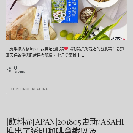
［蒐藥妝店@Japan]我要吃雪肌精
沒打錯真的是吃的雪肌精！ 說到
夏天保養淨透肌就是雪肌精， 七月分要推出…
0
SHARES
CONTINUE READING
[飲料@JAPAN]201805更新/ASAHI
推出了透明咖啡拿鐵以及