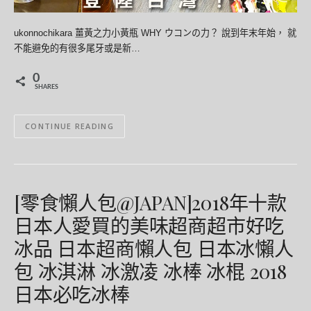
ukonnochikara 薑黃之力小黃瓶 WHY ウコンの力？ 說到年末年始， 就
不能避免的有很多尾牙或是新…
0
SHARES
CONTINUE READING
[零食懶人包@JAPAN]2018年十款
日本人愛買的美味超商超市好吃
冰品 日本超商懶人包 日本冰懶人
包 冰淇淋 冰激凌 冰棒 冰棍 2018
日本必吃冰棒