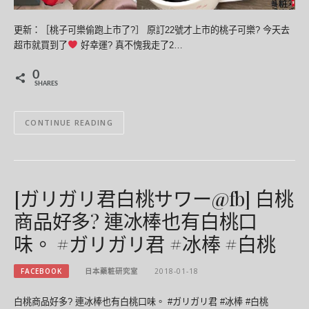
更新：［桃子可樂偷跑上市了?］ 原訂22號才上市的桃子可樂? 今天去
超市就買到了
好幸運? 真不愧我走了2…
0
SHARES
CONTINUE READING
[ガリガリ君白桃サワー@fb] 白桃
商品好多? 連冰棒也有白桃口
味。 #ガリガリ君 #冰棒 #白桃
FACEBOOK
日本藥粧研究室
2018-01-18
白桃商品好多? 連冰棒也有白桃口味。 #ガリガリ君 #冰棒 #白桃