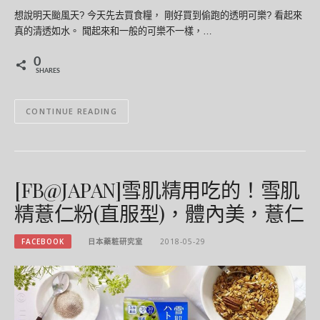
想說明天颱風天? 今天先去買食糧， 剛好買到偷跑的透明可樂? 看起來
真的清透如水。 聞起來和一般的可樂不一樣，…
0
SHARES
CONTINUE READING
[FB@JAPAN]雪肌精用吃的！雪肌
精薏仁粉(直服型)，體內美，薏仁
FACEBOOK
日本藥粧研究室
2018-05-29