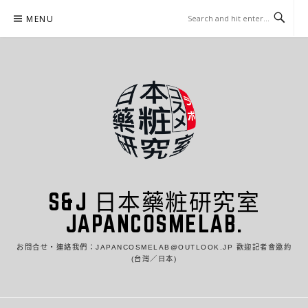
Skip
MENU
to
content
S&J 日本藥粧研究室
JAPANCOSMELAB.
お問合せ・連絡我們：JAPANCOSMELAB@OUTLOOK.JP 歡迎記者會邀約
(台灣／日本)