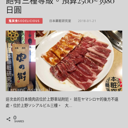
飽有三種等級。預算2500~3980
日圓
蒐美食SODELICIOUS
日本藥粧研究室
2018-01-21
這次去的日本燒肉店位於上野車站附近， 就在ヤマシロヤ的後方不遠
處，位於上野ソシアルビル三樓。 大…
0
SHARES