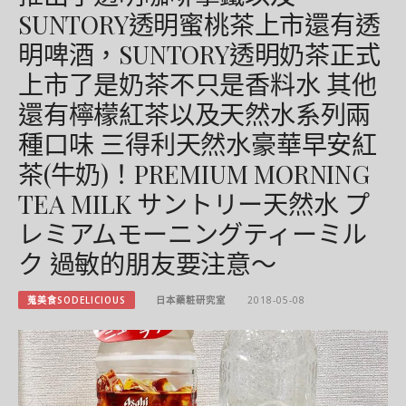
SUNTORY透明蜜桃茶上市還有透
明啤酒，SUNTORY透明奶茶正式
上市了是奶茶不只是香料水 其他
還有檸檬紅茶以及天然水系列兩
種口味 三得利天然水豪華早安紅
茶(牛奶)！PREMIUM MORNING
TEA MILK サントリー天然水 プ
レミアムモーニングティーミル
ク 過敏的朋友要注意～
蒐美食SODELICIOUS
日本藥粧研究室
2018-05-08