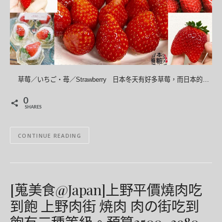
草莓／いちご・苺／Strawberry 日本冬天有好多草莓，而日本的…
0
SHARES
CONTINUE READING
[蒐美食@Japan]上野平價燒肉吃
到飽 上野肉街 焼肉 肉の街吃到