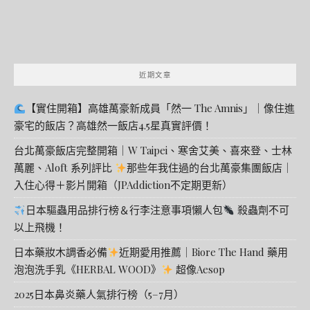
近期文章
【實住開箱】高雄萬豪新成員「然一 The Amnis」｜像住進
豪宅的飯店？高雄然一飯店4.5星真實評價！
台北萬豪飯店完整開箱｜W Taipei、寒舍艾美、喜來登、士林
萬麗、Aloft 系列評比
那些年我住過的台北萬豪集團飯店｜
入住心得＋影片開箱（JPAddiction不定期更新）
日本驅蟲用品排行榜＆行李注意事項懶人包
殺蟲劑不可
以上飛機！
日本藥妝木調香必備
近期愛用推薦｜Biore The Hand 藥用
泡泡洗手乳《HERBAL WOOD》
超像Aesop
2025日本鼻炎藥人氣排行榜（5–7月）