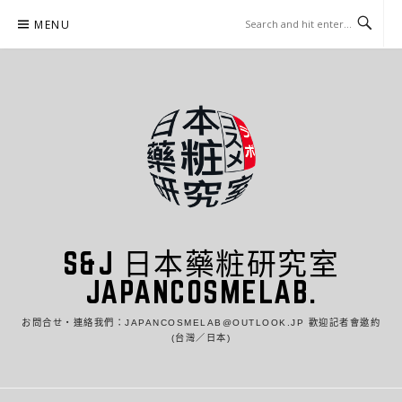
Skip
MENU
to
content
S&J 日本藥粧研究室
JAPANCOSMELAB.
お問合せ・連絡我們：JAPANCOSMELAB@OUTLOOK.JP 歡迎記者會邀約
(台灣／日本)