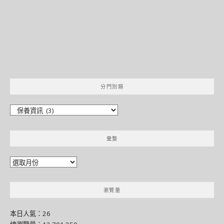
分門別類
分
門
別
彙整
類
彙
整
瀏覽量
本日人氣：26