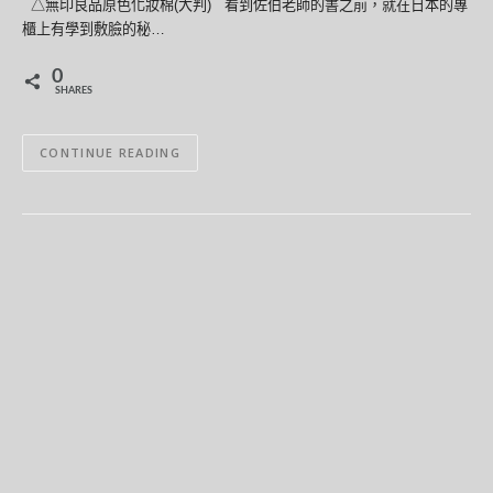
△無印良品原色化妝棉(大判) 看到佐伯老師的書之前，就在日本的專
櫃上有學到敷臉的秘…
0
SHARES
CONTINUE READING