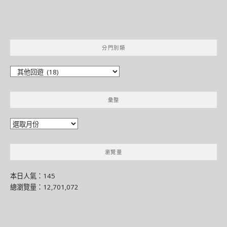
分門別類
分
門
別
彙整
類
彙
整
瀏覽量
本日人氣：145
總瀏覽量：12,701,072