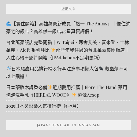
近期文章
【實住開箱】高雄萬豪新成員「然一 The Amnis」｜像住進
豪宅的飯店？高雄然一飯店4.5星真實評價！
台北萬豪飯店完整開箱｜W Taipei、寒舍艾美、喜來登、士林
萬麗、Aloft 系列評比
那些年我住過的台北萬豪集團飯店｜
入住心得＋影片開箱（JPAddiction不定期更新）
日本驅蟲用品排行榜＆行李注意事項懶人包
殺蟲劑不可
以上飛機！
日本藥妝木調香必備
近期愛用推薦｜Biore The Hand 藥用
泡泡洗手乳《HERBAL WOOD》
超像Aesop
2025日本鼻炎藥人氣排行榜（5–7月）
JAPANCOSMELAB. IN INSTAGRAM