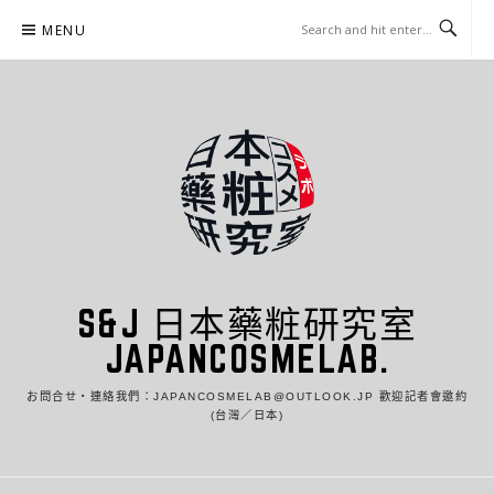
Skip
MENU
to
content
S&J 日本藥粧研究室
JAPANCOSMELAB.
お問合せ・連絡我們：JAPANCOSMELAB@OUTLOOK.JP 歡迎記者會邀約
(台灣／日本)