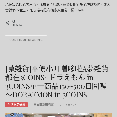
現在知名的老虎角色，我想除了巧虎，家樂氏的這隻老虎應該也不少人
會對他不陌生。 但是我相信有很多人和我一樣一時叫…
0
SHARES
CONTINUE READING
[蒐雜貨]平價小叮噹哆啦A夢雜貨
都在3COINS~ドラえもん in
3COINS單一商品150~500日圓喔
～DORAEMON in 3COINS
生活物品雜貨
日本藥粧研究室
2018-02-06