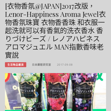
[衣物香氛@JAPAN]2017改版，
Lenor-Happiness Aroma Jewel衣
物香氛珠寶 衣物香香珠 和衣服一
起洗就可以有香氣的洗衣香水 香
りづけビーズ / レノアハピネス
アロマジュエル MAN指數香味老
實說
生活物品雜貨
日本藥粧研究室
2017-09-08