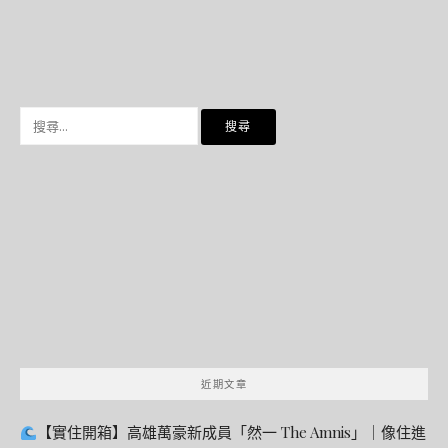
搜
尋
關
鍵
字:
近期文章
【實住開箱】高雄萬豪新成員「然一 The Amnis」｜像住進