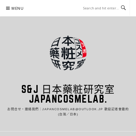
Skip
MENU
to
content
S&J 日本藥粧研究室
JAPANCOSMELAB.
お問合せ・連絡我們：JAPANCOSMELAB@OUTLOOK.JP 歡迎記者會邀約
(台灣／日本)