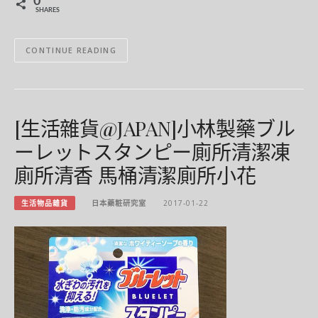
0
SHARES
CONTINUE READING
[生活雜貨@JAPAN]小林製藥ブル
ーレットスタンピー廁所清潔凍
廁所清香 馬桶清潔廁所小花
生活物品雜貨
日本藥粧研究室
2017-01-22