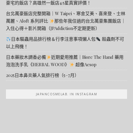
豪宅的飯店？高雄然一飯店4.5星真實評價！
台北萬豪飯店完整開箱｜W Taipei、寒舍艾美、喜來登、士林
萬麗、Aloft 系列評比
那些年我住過的台北萬豪集團飯店｜
入住心得＋影片開箱（JPAddiction不定期更新）
日本驅蟲用品排行榜＆行李注意事項懶人包
殺蟲劑不可
以上飛機！
日本藥妝木調香必備
近期愛用推薦｜Biore The Hand 藥用
泡泡洗手乳《HERBAL WOOD》
超像Aesop
2025日本鼻炎藥人氣排行榜（5–7月）
JAPANCOSMELAB. IN INSTAGRAM