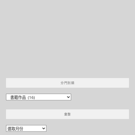
分門別類
分
門
別
彙整
類
彙
整