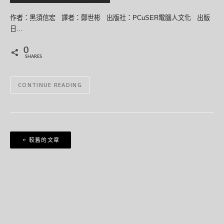
作者：黑須信宏 譯者：鄭世彬 出版社：PCuSER電腦人文化 出版
日…
0
SHARES
CONTINUE READING
文
較舊的文章
章
導
覽