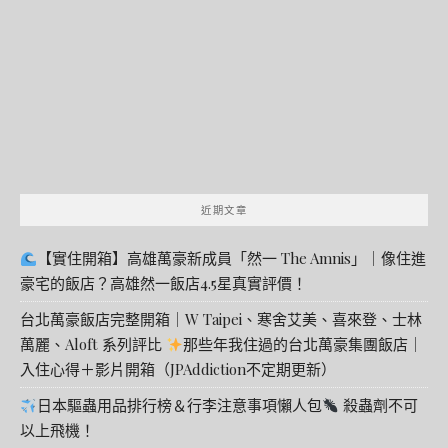
鍵
字:
近期文章
【實住開箱】高雄萬豪新成員「然一 The Amnis」｜像住進
豪宅的飯店？高雄然一飯店4.5星真實評價！
台北萬豪飯店完整開箱｜W Taipei、寒舍艾美、喜來登、士林
萬麗、Aloft 系列評比
那些年我住過的台北萬豪集團飯店｜
入住心得＋影片開箱（JPAddiction不定期更新）
日本驅蟲用品排行榜＆行李注意事項懶人包
殺蟲劑不可
以上飛機！