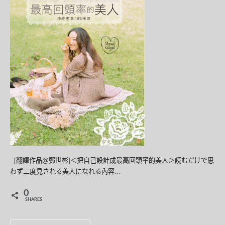
[翻譯作品@鄭世彬]＜把自己設計成最高回頭率的美人＞読むだけで思
わず二度見される美人になれる內容…
0
SHARES