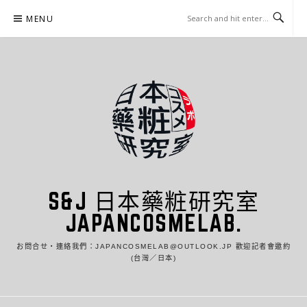
Skip
MENU
to
content
S&J 日本藥粧研究室
JAPANCOSMELAB.
お問合せ・連絡我們：JAPANCOSMELAB@OUTLOOK.JP 歡迎記者會邀約
(台灣／日本)