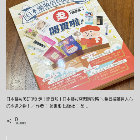
日本藥妝美研購8 走！開買啦！日本藥妝店閃購攻略 ＼暢買擄獲達人心
的極選之物！／ 作者： 鄭世彬 出版社： 晶…
0
SHARES