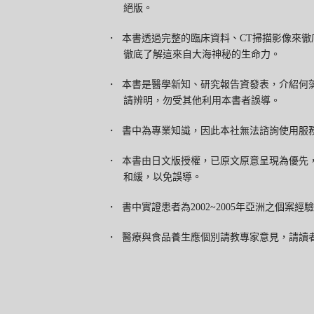
絕版。
・
本書透過完整的臨床資料、CT掃描影像來徹
徹底了解這來自大海神秘的生命力。
・
本書是醫學新知、研究報告資發表，介紹何
請辨明，勿受其他利用本書者誤導。
・
書中為專業知識，因此本社無法諮詢使用服
・
本書由日文版授權，已原文原意呈現為優先
和緩，以免誤導。
・
書中實證患者為2002~2005年亞洲之個案
・
醫療與食品養生應個別請教專家意見，請讀