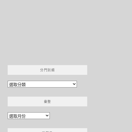
分門別類
分
門
別
彙整
類
彙
整