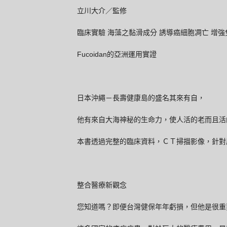
立川大介／監修
臨床實驗
海藻之黏滑成分
誘導癌細胞凋亡
增強
Fucoidan
的亞洲運用實證
日本沖繩－長壽健康島的盛名其來有自，
他有來自大海神秘的生命力，使人活的老而且活
本書透過完整的臨床資料，ＣＴ掃描影像，針對
整合醫療新觀念
您知道嗎？即便台灣健保年年虧損，但他是很重