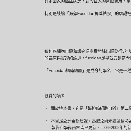
許多國家的癌症病患，對於巨大的醫療費用，是
Fucoidan
特別是談論「海藻
褐藻糖膠」的驗證
3
逼迫癌細胞自殺和讓癌凋零實證錄出版發行
年
fucoidan
的臨床與實證的論述，
是早就受到當今
Fucoidan
「
褐藻糖膠」是成分的學名，它是一
親愛的讀者
・
關於這本書，它是「逼迫癌細胞自殺」第二
・
本書是亞洲全新驗證，為避免尚未讀過精彩
報告和學術內容皆已更新，2004~2005