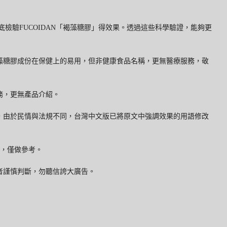
底檢驗FUCOIDAN「褐藻糖膠」得效果。透過這些科學驗證，能夠更
藻糖膠成份在保健上的易用，但非健康食品名稱，更無醫療服務，敬
務，更無產品介紹。
，由於民情與法規不同，台灣中文版已將原文中強調效果的用語修改
經驗，僅做參考。
者謹慎判斷，勿聽信誇大廣告。