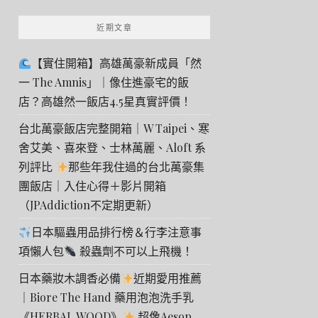
近期文章
【實住開箱】高雄萬豪新成員「然
一 The Amnis」｜像住進豪宅的飯
店？高雄然一飯店4.5星真實評價！
台北萬豪飯店完整開箱｜W Taipei、寒
舍艾美、喜來登、士林萬麗、Aloft 系
列評比
那些年我住過的台北萬豪集
團飯店｜入住心得＋影片開箱
（JPAddiction不定期更新）
日本驅蟲用品排行榜＆行李注意事
項懶人包
殺蟲劑不可以上飛機！
日本藥妝木調香必備
近期愛用推薦
｜Biore The Hand 藥用泡泡洗手乳
《HERBAL WOOD》
超像Aesop