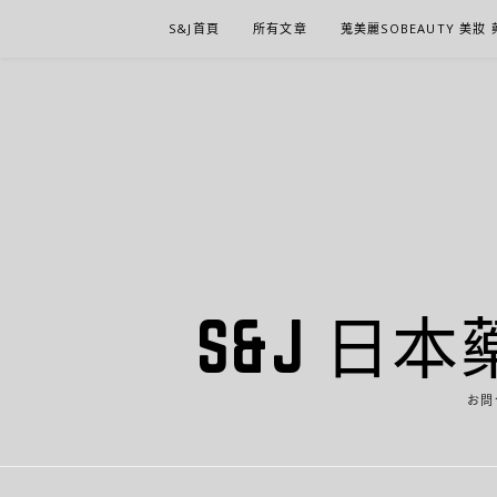
Skip
S&J首頁
所有文章
蒐美麗SOBEAUTY 美妝
to
content
S&J 日本
お問