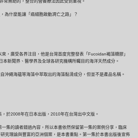
非常無助的，整合的營養療法因此受到重視。
裡，為什麼能讓「癌細胞啟動凋亡之路」？
Fucoidan
以來，廣受各界注目，他是台灣首度完整發表「
褐藻糖膠」
日本新聞界、醫學界及全球各研究機構所矚目的海洋天然成分。
種自沖繩海蘊等海藻中萃取出的海藻黏滑成分，但並不是產品名稱。
2008
2010
集，於
年在日本出版，
年在台灣出中文版。
第一集的讀者錯過內容，所以本書依然保留第一集的案例分享，臨床
年的新研究理論與豐富的亞洲個案，是本書重點。第一集於本書出版後宣佈