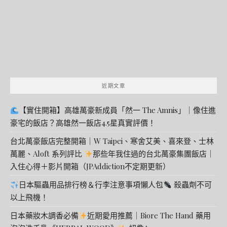
近期文章
【實住開箱】高雄萬豪新成員「然一 The Amnis」｜像住進
豪宅的飯店？高雄然一飯店4.5星真實評價！
台北萬豪飯店完整開箱｜W Taipei、寒舍艾美、喜來登、士林
萬麗、Aloft 系列評比
那些年我住過的台北萬豪集團飯店｜
入住心得＋影片開箱（JPAddiction不定期更新）
日本驅蟲用品排行榜＆行李注意事項懶人包
殺蟲劑不可
以上飛機！
日本藥妝木調香必備
近期愛用推薦｜Biore The Hand 藥用