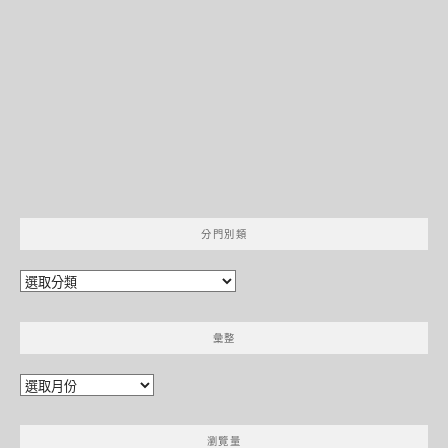
分門別類
分
門
別
彙整
類
彙
整
瀏覽量