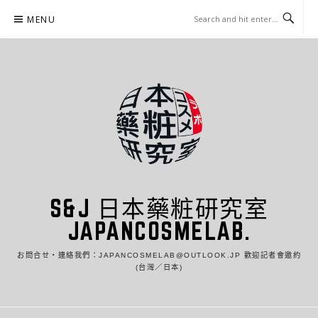
Skip
MENU
to
content
S&J 日本藥粧研究室
JAPANCOSMELAB.
お問合せ・連絡我們：JAPANCOSMELAB@OUTLOOK.JP 歡迎記者會邀約
(台灣／日本)