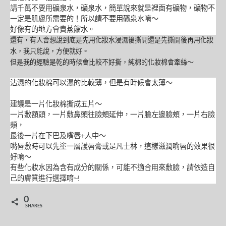
請千萬不要用礦泉水，礦泉水，簡單說來就是裡面有礦物，礦物不
一定是肌膚所需要的！所以請不要用礦泉水唷～
好像有的地方會賣蒸餾水。
還有，有人會想說到底是先用化妝水浸濕後撕開還是先撕開後再用化妝
水，我只能說，方便就好。
但是我的經驗是乾的時候會比較不好撕，純棉的化妝棉會牽絲～
沾濕的化妝棉可以濕的比較薄，但是有時候會太薄～
建議是一片化妝棉撕成五片～
一片敷額頭，一片敷鼻頭往臉頰延伸，一片臉左邊臉頰，一片右臉
頰，
最後一片在下巴及嘴唇+人中～
嘴唇敷時可以先塗一層護唇膏或是凡士林，這樣滋潤嘴唇的效果很
好唷～
有些化妝水因為含有成分的關係，可能不適合用來敷臉，請依造自
己的膚質進行選擇唷~!
0
SHARES