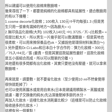
所以建議可以使用化妝棉來敷臉唷。
後來尋找了一下，都要是純棉的化妝棉都具有延展性，適合敷臉用
的有以下幾種：
1.cosme decorte化妝棉；100枚入 130元⇒平均每張1.3 (但是男
生只用一張會有漏掉的地方～因為臉大= =)
2.無印良品化妝棉(大判) 102枚入140元
⇒
1.3725／片~(比較貴= =
但是比較大片，所以男生一片幾乎就可以敷滿整臉， 但是質地也
很柔軟，可以用來擦保養品也ok，又據說他是環保材料無漂白～)
3.另外還有Dr.Ci:Labo和日本白十字合作的：彈力化妝棉。300元
／75入
⇒4元／張 (最貴，但是其實這款延展性最好，這款化妝棉
是五小張組合而成，所以可以簡單的分離。)
其他還有很多間都有出化妝棉，其實只要他沒有壓邊，就可以拿來
敷臉唷。
再來就是，請要敷，就不要省化妝水（至少使用10 ml不然會覺得
很快就乾掉了），
也可以使用蒸餾水或是用自來水(日本是建議用精製水－蒸餾或是
過濾、離子交換後的純水)先沾濕後壓掉多餘的水分，
再加入化妝水，這樣化妝水消耗量比較少（這樣是可以防止化妝棉
吸收過多的化妝水。）
這裡有另一個重點！