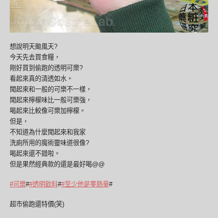
想說明天颱風天
?
今天先去買食糧，
剛好買到偷跑的透明可樂
?
看起來真的清透如水。
聞起來和一般的可樂不一樣，
聞起來檸檬味比一般可樂強，
喝起來比較像可樂加檸檬。
但是，
不知道為什麼聞起來和我家
洗廁所用的魔術靈味道很像
?
喝起來還不錯啦。
但是果然經典款的還是最好喝@@
#
可樂
#
#
透明飲料
#
#
至少他是零熱量
#
超市偷跑還特價(笑)