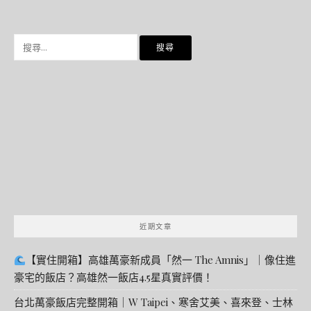
搜
尋
關
鍵
字:
近期文章
【實住開箱】高雄萬豪新成員「然一 The Amnis」｜像住進
豪宅的飯店？高雄然一飯店4.5星真實評價！
台北萬豪飯店完整開箱｜W Taipei、寒舍艾美、喜來登、士林