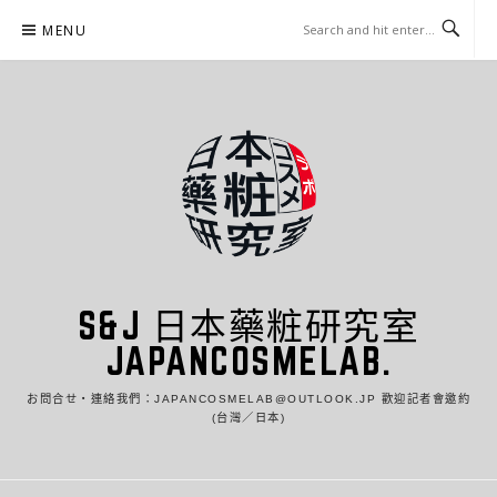
Skip
MENU
to
content
S&J 日本藥粧研究室
JAPANCOSMELAB.
お問合せ・連絡我們：JAPANCOSMELAB@OUTLOOK.JP 歡迎記者會邀約
(台灣／日本)