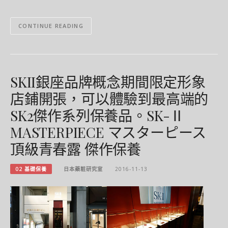
CONTINUE READING
SKII銀座品牌概念期間限定形象
店鋪開張，可以體驗到最高端的
SK2傑作系列保養品。SK-Ⅱ
MASTERPIECE マスターピース
頂級青春露 傑作保養
02 基礎保養
日本藥粧研究室
2016-11-13