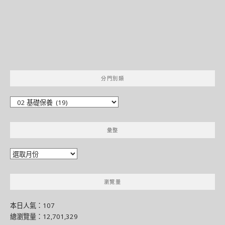
分門別類
分
門
別
彙整
類
彙
整
瀏覽量
本日人氣：107
總瀏覽量：12,701,329