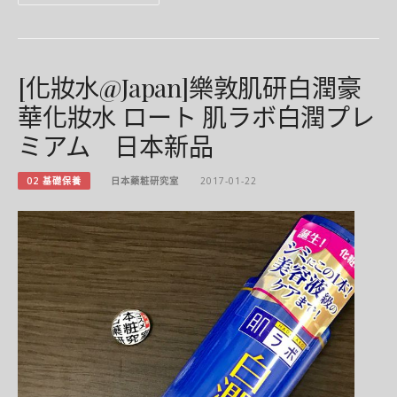
[化妝水@Japan]樂敦肌研白潤豪
華化妝水 ロート 肌ラボ白潤プレ
ミアム 日本新品
02 基礎保養
日本藥粧研究室
2017-01-22