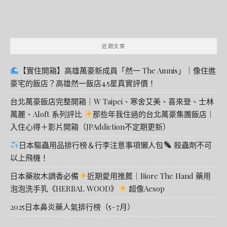
近期文章
【實住開箱】高雄萬豪新成員「然一 The Amnis」｜像住進
豪宅的飯店？高雄然一飯店4.5星真實評價！
台北萬豪飯店完整開箱｜W Taipei、寒舍艾美、喜來登、士林
萬麗、Aloft 系列評比
那些年我住過的台北萬豪集團飯店｜
入住心得＋影片開箱（JPAddiction不定期更新）
日本驅蟲用品排行榜＆行李注意事項懶人包
殺蟲劑不可
以上飛機！
日本藥妝木調香必備
近期愛用推薦｜Biore The Hand 藥用
泡泡洗手乳《HERBAL WOOD》
超像Aesop
2025日本鼻炎藥人氣排行榜（5–7月）