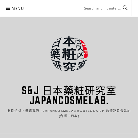
Skip
MENU
to
content
S&J 日本藥粧研究室
JAPANCOSMELAB.
お問合せ・連絡我們：JAPANCOSMELAB@OUTLOOK.JP 歡迎記者會邀約
(台灣／日本)