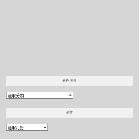
分門別類
分
門
別
彙整
類
彙
整