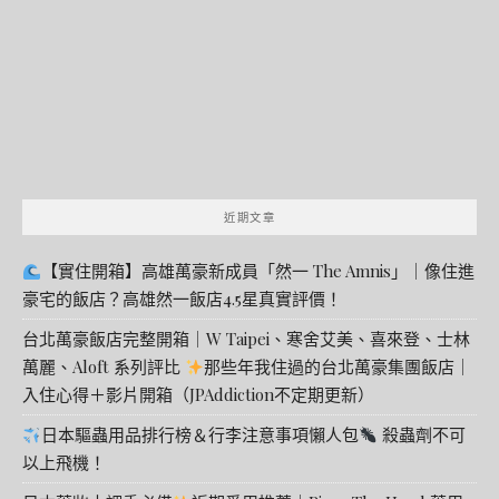
字:
近期文章
【實住開箱】高雄萬豪新成員「然一 The Amnis」｜像住進
豪宅的飯店？高雄然一飯店4.5星真實評價！
台北萬豪飯店完整開箱｜W Taipei、寒舍艾美、喜來登、士林
萬麗、Aloft 系列評比
那些年我住過的台北萬豪集團飯店｜
入住心得＋影片開箱（JPAddiction不定期更新）
日本驅蟲用品排行榜＆行李注意事項懶人包
殺蟲劑不可
以上飛機！