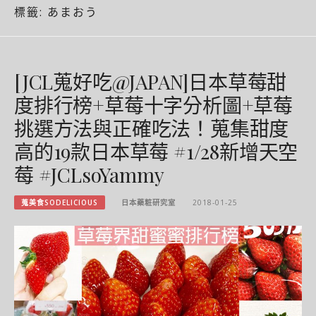
標籤:
あまおう
[JCL蒐好吃@JAPAN]日本草莓甜
度排行榜+草莓十字分析圖+草莓
挑選方法與正確吃法！蒐集甜度
高的19款日本草莓 #1/28新增天空
莓 #JCLsoYammy
蒐美食SODELICIOUS
日本藥粧研究室
2018-01-25