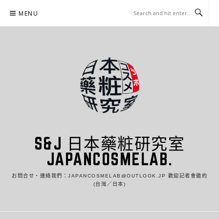
Skip
MENU
to
content
S&J 日本藥粧研究室
JAPANCOSMELAB.
お問合せ・連絡我們：JAPANCOSMELAB@OUTLOOK.JP 歡迎記者會邀約
(台灣／日本)