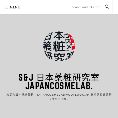
Skip
MENU
to
content
S&J 日本藥粧研究室
JAPANCOSMELAB.
お問合せ・連絡我們：JAPANCOSMELAB@OUTLOOK.JP 歡迎記者會邀約
(台灣／日本)