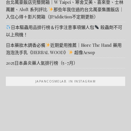
台北萬豪飯店完整開箱｜W Taipei、寒舍艾美、喜來登、士林
萬麗、Aloft 系列評比
那些年我住過的台北萬豪集團飯店｜
入住心得＋影片開箱（JPAddiction不定期更新）
日本驅蟲用品排行榜＆行李注意事項懶人包
殺蟲劑不可
以上飛機！
日本藥妝木調香必備
近期愛用推薦｜Biore The Hand 藥用
泡泡洗手乳《HERBAL WOOD》
超像Aesop
2025日本鼻炎藥人氣排行榜（5–7月）
JAPANCOSMELAB. IN INSTAGRAM