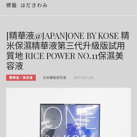
標籤:
はだきわみ
[精華液@JAPAN]ONE BY KOSE 精
米保濕精華液第三代升級版試用
質地 RICE POWER NO.11保濕美
容液
精華液／美容液
日本藥粧研究室
2017-01-23