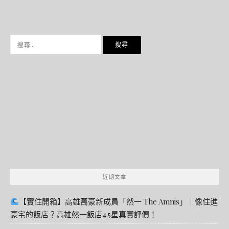
搜
尋
關
鍵
字:
近期文章
【實住開箱】高雄萬豪新成員「然一 The Amnis」｜像住進
豪宅的飯店？高雄然一飯店4.5星真實評價！