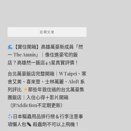
近期文章
【實住開箱】高雄萬豪新成員「然
一 The Amnis」｜像住進豪宅的飯
店？高雄然一飯店4.5星真實評價！
台北萬豪飯店完整開箱｜W Taipei、寒
舍艾美、喜來登、士林萬麗、Aloft 系
列評比
那些年我住過的台北萬豪集
團飯店｜入住心得＋影片開箱
（JPAddiction不定期更新）
日本驅蟲用品排行榜＆行李注意事
項懶人包
殺蟲劑不可以上飛機！