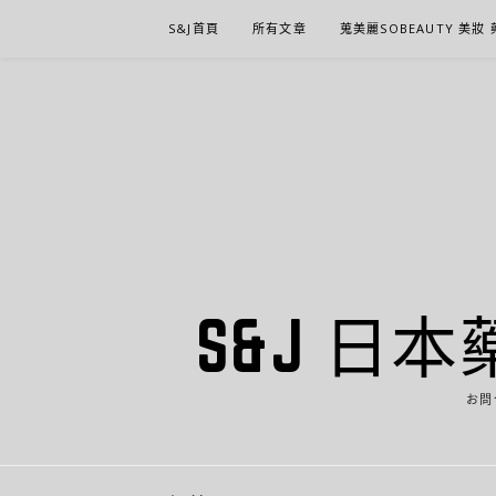
Skip
S&J首頁
所有文章
蒐美麗SOBEAUTY 美妝
to
content
S&J 日本
お問