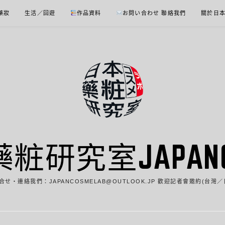
 藥妝
生活／回遊
作品資料
お問い合わせ 聯絡我們
關於日
藥粧研究室JAPANCO
合せ・連絡我們：JAPANCOSMELAB@OUTLOOK.JP 歡迎記者會邀約(台灣／