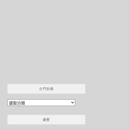
分門別類
分
門
別
彙整
類