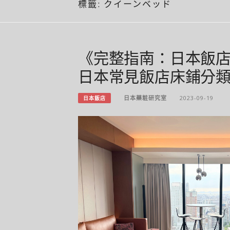
標籤:
クイーンベッド
《完整指南：日本飯
日本常見飯店床鋪分
日本藥粧研究室
2023-09-19
日本飯店