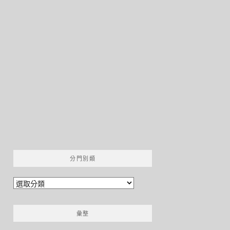
分門別類
分
門
別
彙整
類