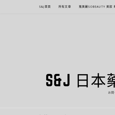
Skip
S&J首頁
所有文章
蒐美麗SOBEAUTY 美妝
to
content
S&J 日本
お問