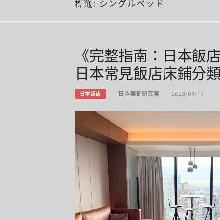
標籤:
シングルベッド
《完整指南：日本飯
日本常見飯店床鋪分
日本藥粧研究室
2023-09-19
日本飯店