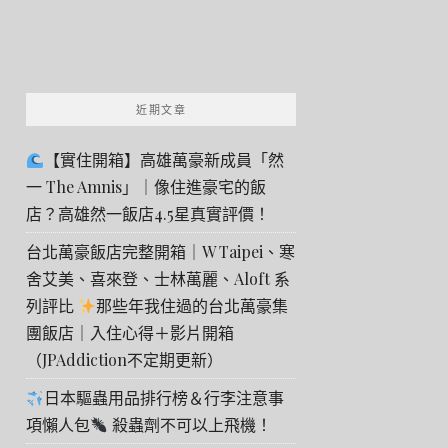
近期文章
【實住開箱】高雄萬豪新成員「然
一 The Amnis」｜像住進豪宅的飯
店？高雄然一飯店4.5星真實評價！
台北萬豪飯店完整開箱｜W Taipei、寒
舍艾美、喜來登、士林萬麗、Aloft 系
列評比
那些年我住過的台北萬豪集
團飯店｜入住心得＋影片開箱
（JPAddiction不定期更新）
日本驅蟲用品排行榜＆行李注意事
項懶人包
殺蟲劑不可以上飛機！