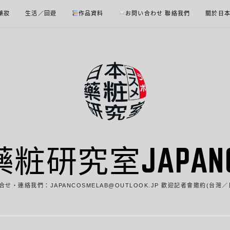
 藥妝
生活／回遊
作品資料
お問い合わせ 聯絡我們
關於日
藥粧研究室JAPANCO
合せ・連絡我們：JAPANCOSMELAB@OUTLOOK.JP 歡迎記者會邀約(台灣／