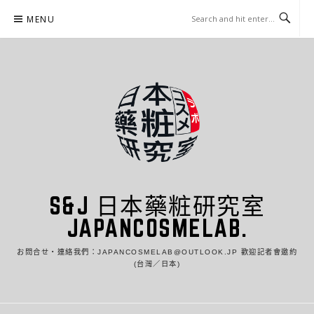
Skip
MENU
to
content
S&J 日本藥粧研究室
JAPANCOSMELAB.
お問合せ・連絡我們：JAPANCOSMELAB@OUTLOOK.JP 歡迎記者會邀約
(台灣／日本)