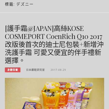
標籤:
デズニー
[護手霜@JAPAN]高絲KOSE
COSMEPORT CoenRich Q10 2017
改版後首次的迪士尼包裝+新增沖
洗護手霜 可愛又便宜的伴手禮新
選擇。
身體保養
日本藥粧研究室
2017-08-29