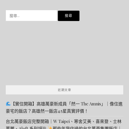
搜
尋
關
鍵
字:
近期文章
【實住開箱】高雄萬豪新成員「然一 The Amnis」｜像住進
豪宅的飯店？高雄然一飯店4.5星真實評價！
台北萬豪飯店完整開箱｜W Taipei、寒舍艾美、喜來登、士林
萬麗、Aloft 系列評比
那些年我住過的台北萬豪集團飯店｜