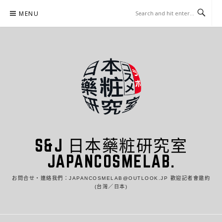
Skip
MENU
to
content
S&J 日本藥粧研究室
JAPANCOSMELAB.
お問合せ・連絡我們：JAPANCOSMELAB@OUTLOOK.JP 歡迎記者會邀約
(台灣／日本)