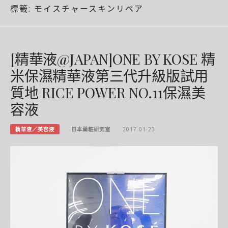
標籤:
モイスチャースキンリペア
[精華液@JAPAN]ONE BY KOSE 精
米保濕精華液第三代升級版試用
質地 RICE POWER NO.11保濕美
容液
精華液／美容液
日本藥粧研究室
2017-01-23