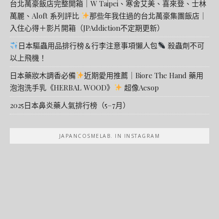
台北萬豪飯店完整開箱｜W Taipei、寒舍艾美、喜來登、士林
萬麗、Aloft 系列評比
那些年我住過的台北萬豪集團飯店｜
入住心得＋影片開箱（JPAddiction不定期更新）
日本驅蟲用品排行榜＆行李注意事項懶人包
殺蟲劑不可
以上飛機！
日本藥妝木調香必備
近期愛用推薦｜Biore The Hand 藥用
泡泡洗手乳《HERBAL WOOD》
超像Aesop
2025日本鼻炎藥人氣排行榜（5–7月）
JAPANCOSMELAB. IN INSTAGRAM