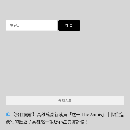
搜
尋
關
鍵
字:
近期文章
【實住開箱】高雄萬豪新成員「然一 The Amnis」｜像住進
豪宅的飯店？高雄然一飯店4.5星真實評價！