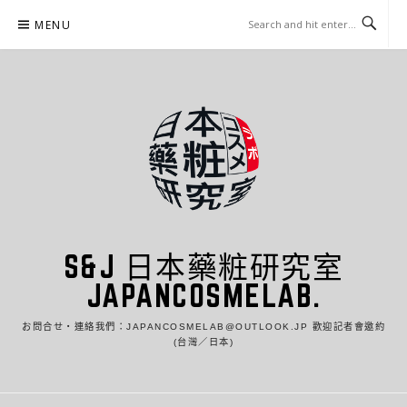
Skip
MENU
to
content
S&J 日本藥粧研究室
JAPANCOSMELAB.
お問合せ・連絡我們：JAPANCOSMELAB@OUTLOOK.JP 歡迎記者會邀約
(台灣／日本)