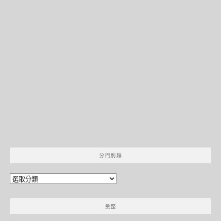
分門別類
分
門
別
彙整
類