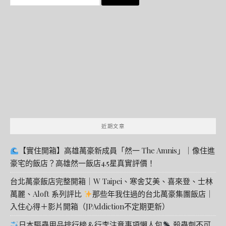
尋
關
鍵
字:
近期文章
【實住開箱】高雄萬豪新成員「然一 The Amnis」｜像住進
豪宅的飯店？高雄然一飯店4.5星真實評價！
台北萬豪飯店完整開箱｜W Taipei、寒舍艾美、喜來登、士林
萬麗、Aloft 系列評比
那些年我住過的台北萬豪集團飯店｜
入住心得＋影片開箱（JPAddiction不定期更新）
日本驅蟲用品排行榜＆行李注意事項懶人包
殺蟲劑不可