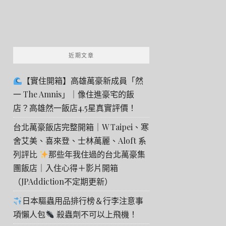
近期文章
【實住開箱】高雄萬豪新成員「然
一 The Amnis」｜像住進豪宅的飯
店？高雄然一飯店4.5星真實評價！
台北萬豪飯店完整開箱｜W Taipei、寒
舍艾美、喜來登、士林萬麗、Aloft 系
列評比
那些年我住過的台北萬豪集
團飯店｜入住心得＋影片開箱
（JPAddiction不定期更新）
日本驅蟲用品排行榜＆行李注意事
項懶人包
殺蟲劑不可以上飛機！