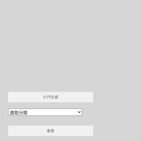
分門別類
分
門
別
彙整
類