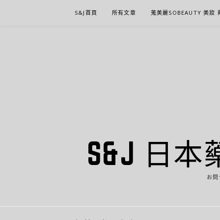
Skip
S&J首頁
所有文章
蒐美麗SOBEAUTY 美妝
to
content
S&J 日本
お問