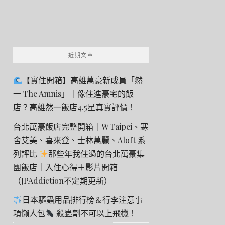
近期文章
【實住開箱】高雄萬豪新成員「然
一 The Amnis」｜像住進豪宅的飯
店？高雄然一飯店4.5星真實評價！
台北萬豪飯店完整開箱｜W Taipei、寒
舍艾美、喜來登、士林萬麗、Aloft 系
列評比
那些年我住過的台北萬豪集
團飯店｜入住心得＋影片開箱
（JPAddiction不定期更新）
日本驅蟲用品排行榜＆行李注意事
項懶人包
殺蟲劑不可以上飛機！