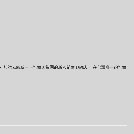
別想說去體驗一下希爾頓集團的新板希爾頓飯店。 在台灣唯一的希爾