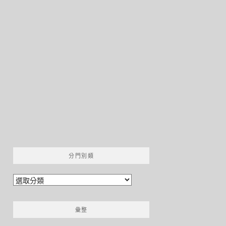
分門別類
分
門
別
彙整
類