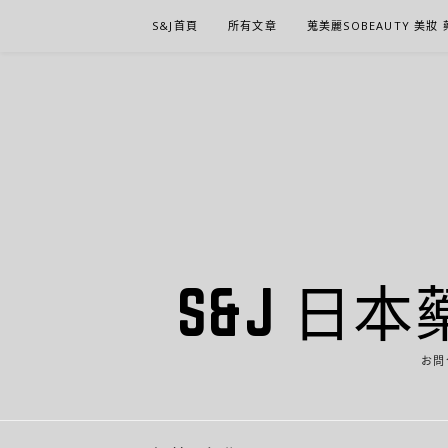
Skip
S&J首頁
所有文章
蒐美麗SOBEAUTY 美妝
to
content
S&J 日本
お問