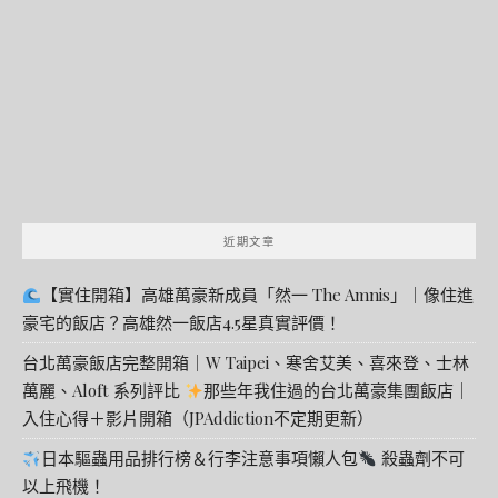
鍵
字:
近期文章
【實住開箱】高雄萬豪新成員「然一 The Amnis」｜像住進
豪宅的飯店？高雄然一飯店4.5星真實評價！
台北萬豪飯店完整開箱｜W Taipei、寒舍艾美、喜來登、士林
萬麗、Aloft 系列評比
那些年我住過的台北萬豪集團飯店｜
入住心得＋影片開箱（JPAddiction不定期更新）
日本驅蟲用品排行榜＆行李注意事項懶人包
殺蟲劑不可
以上飛機！