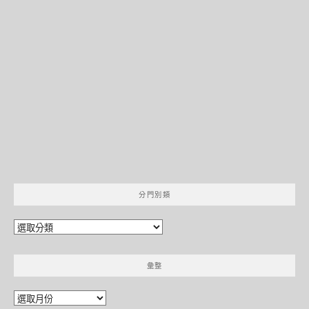
分門別類
分
門
別
彙整
類
彙