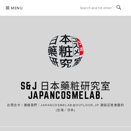
Skip
MENU
to
content
S&J 日本藥粧研究室
JAPANCOSMELAB.
お問合せ・連絡我們：JAPANCOSMELAB@OUTLOOK.JP 歡迎記者會邀約
(台灣／日本)