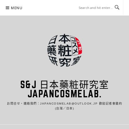
Skip
MENU
to
content
S&J 日本藥粧研究室
JAPANCOSMELAB.
お問合せ・連絡我們：JAPANCOSMELAB@OUTLOOK.JP 歡迎記者會邀約
(台灣／日本)