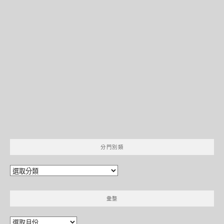
分門別類
分
門
別
彙整
類
彙