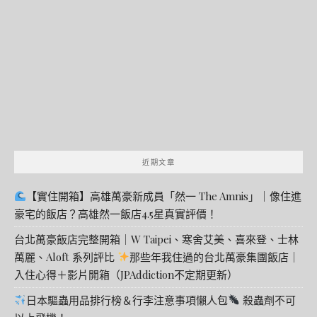
關
鍵
字:
近期文章
【實住開箱】高雄萬豪新成員「然一 The Amnis」｜像住進
豪宅的飯店？高雄然一飯店4.5星真實評價！
台北萬豪飯店完整開箱｜W Taipei、寒舍艾美、喜來登、士林
萬麗、Aloft 系列評比
那些年我住過的台北萬豪集團飯店｜
入住心得＋影片開箱（JPAddiction不定期更新）
日本驅蟲用品排行榜＆行李注意事項懶人包
殺蟲劑不可