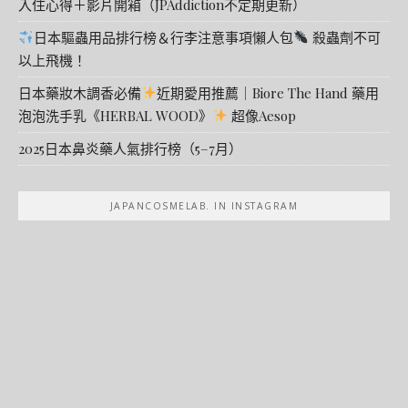
入住心得＋影片開箱（JPAddiction不定期更新）
日本驅蟲用品排行榜＆行李注意事項懶人包
殺蟲劑不可
以上飛機！
日本藥妝木調香必備
近期愛用推薦｜Biore The Hand 藥用
泡泡洗手乳《HERBAL WOOD》
超像Aesop
2025日本鼻炎藥人氣排行榜（5–7月）
JAPANCOSMELAB. IN INSTAGRAM