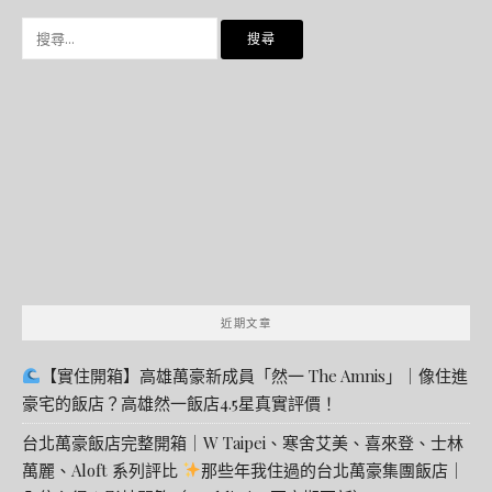
搜
尋
關
鍵
字:
近期文章
【實住開箱】高雄萬豪新成員「然一 The Amnis」｜像住進
豪宅的飯店？高雄然一飯店4.5星真實評價！
台北萬豪飯店完整開箱｜W Taipei、寒舍艾美、喜來登、士林
萬麗、Aloft 系列評比
那些年我住過的台北萬豪集團飯店｜