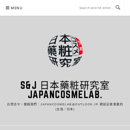
Skip
MENU
to
content
S&J 日本藥粧研究室
JAPANCOSMELAB.
お問合せ・連絡我們：JAPANCOSMELAB@OUTLOOK.JP 歡迎記者會邀約
(台灣／日本)