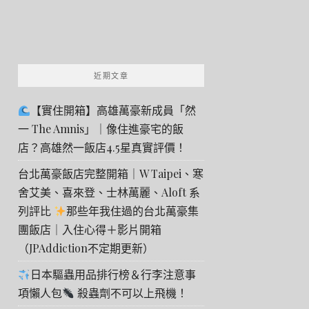
近期文章
【實住開箱】高雄萬豪新成員「然
一 The Amnis」｜像住進豪宅的飯
店？高雄然一飯店4.5星真實評價！
台北萬豪飯店完整開箱｜W Taipei、寒
舍艾美、喜來登、士林萬麗、Aloft 系
列評比
那些年我住過的台北萬豪集
團飯店｜入住心得＋影片開箱
（JPAddiction不定期更新）
日本驅蟲用品排行榜＆行李注意事
項懶人包
殺蟲劑不可以上飛機！