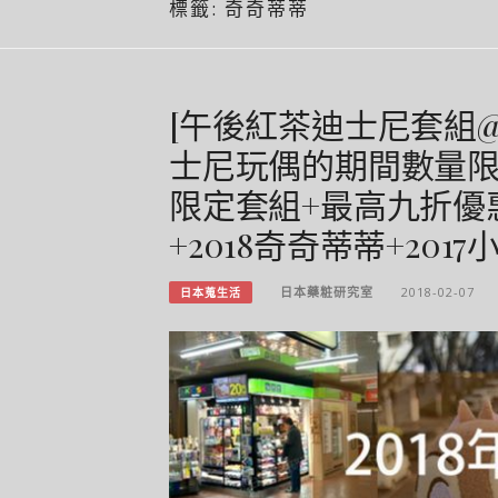
標籤:
奇奇蒂蒂
[午後紅茶迪士尼套組@
士尼玩偶的期間數量限定首
限定套組+最高九折優
+2018奇奇蒂蒂+201
日本藥粧研究室
2018-02-07
日本蒐生活