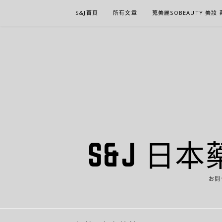
Skip
S&J首頁
所有文章
蒐美麗SOBEAUTY 美妝
to
content
S&J 日本
お問