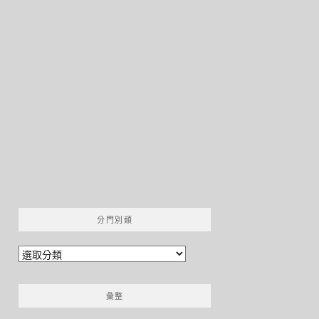
分門別類
分
門
別
彙整
類