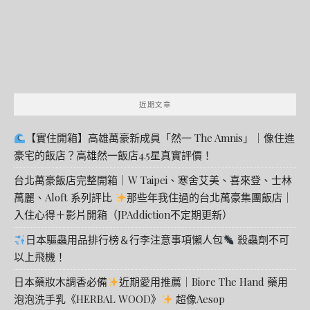
近期文章
【實住開箱】高雄萬豪新成員「然一 The Amnis」｜像住進
豪宅的飯店？高雄然一飯店4.5星真實評價！
台北萬豪飯店完整開箱｜W Taipei、寒舍艾美、喜來登、士林
萬麗、Aloft 系列評比
那些年我住過的台北萬豪集團飯店｜
入住心得＋影片開箱（JPAddiction不定期更新）
日本驅蟲用品排行榜＆行李注意事項懶人包
殺蟲劑不可
以上飛機！
日本藥妝木調香必備
近期愛用推薦｜Biore The Hand 藥用
泡泡洗手乳《HERBAL WOOD》
超像Aesop