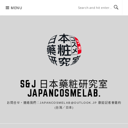
Skip
MENU
to
content
S&J 日本藥粧研究室
JAPANCOSMELAB.
お問合せ・連絡我們：JAPANCOSMELAB@OUTLOOK.JP 歡迎記者會邀約
(台灣／日本)