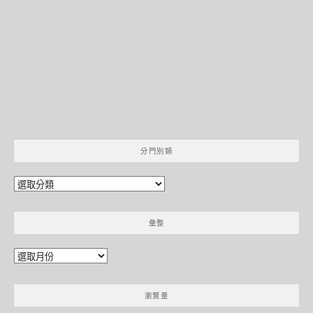
分門別類
分
門
別
彙整
類
彙
整
瀏覽量