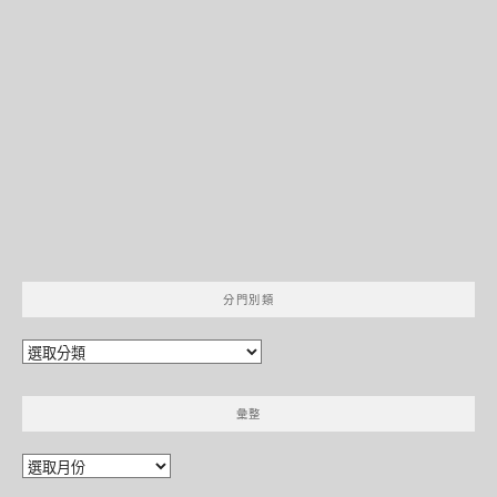
分門別類
分
門
別
彙整
類
彙
整