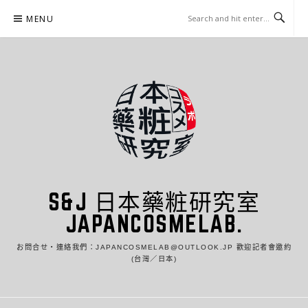
Skip
MENU
to
content
S&J 日本藥粧研究室
JAPANCOSMELAB.
お問合せ・連絡我們：JAPANCOSMELAB@OUTLOOK.JP 歡迎記者會邀約
(台灣／日本)