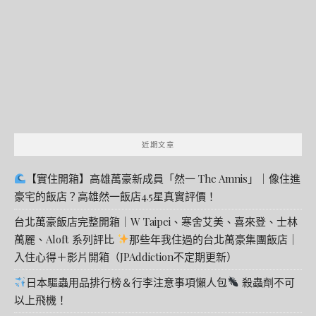
鍵
字:
近期文章
【實住開箱】高雄萬豪新成員「然一 The Amnis」｜像住進
豪宅的飯店？高雄然一飯店4.5星真實評價！
台北萬豪飯店完整開箱｜W Taipei、寒舍艾美、喜來登、士林
萬麗、Aloft 系列評比
那些年我住過的台北萬豪集團飯店｜
入住心得＋影片開箱（JPAddiction不定期更新）
日本驅蟲用品排行榜＆行李注意事項懶人包
殺蟲劑不可
以上飛機！