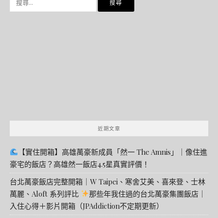
尋
關
鍵
字:
近期文章
【實住開箱】高雄萬豪新成員「然一 The Amnis」｜像住進
豪宅的飯店？高雄然一飯店4.5星真實評價！
台北萬豪飯店完整開箱｜W Taipei、寒舍艾美、喜來登、士林
萬麗、Aloft 系列評比
那些年我住過的台北萬豪集團飯店｜
入住心得＋影片開箱（JPAddiction不定期更新）