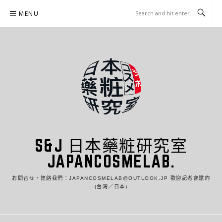
Skip
MENU
to
content
S&J 日本藥粧研究室
JAPANCOSMELAB.
お問合せ・連絡我們：JAPANCOSMELAB@OUTLOOK.JP 歡迎記者會邀約
(台灣／日本)