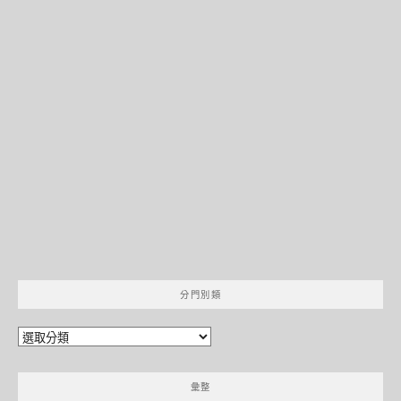
分門別類
分
門
別
彙整
類