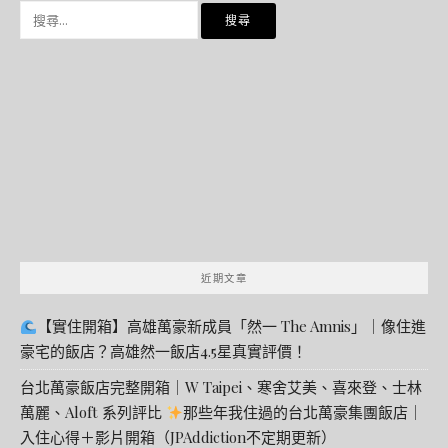
搜
尋
關
鍵
字:
近期文章
【實住開箱】高雄萬豪新成員「然一 The Amnis」｜像住進
豪宅的飯店？高雄然一飯店4.5星真實評價！
台北萬豪飯店完整開箱｜W Taipei、寒舍艾美、喜來登、士林
萬麗、Aloft 系列評比
那些年我住過的台北萬豪集團飯店｜
入住心得＋影片開箱（JPAddiction不定期更新）