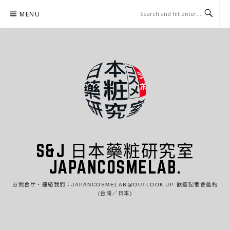
Skip
MENU
to
content
S&J 日本藥粧研究室
JAPANCOSMELAB.
お問合せ・連絡我們：JAPANCOSMELAB@OUTLOOK.JP 歡迎記者會邀約
(台灣／日本)