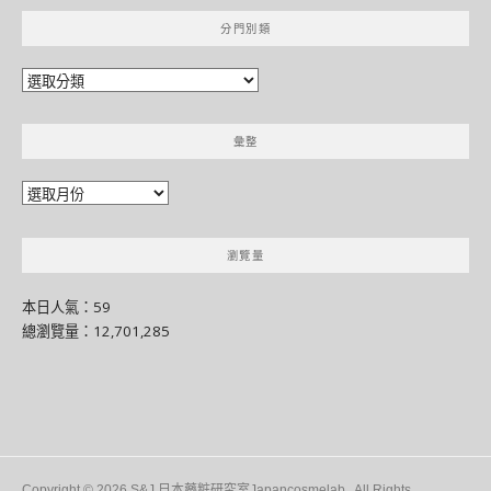
分門別類
分
門
別
彙整
類
彙
整
瀏覽量
本日人氣：59
總瀏覽量：12,701,285
Copyright © 2026 S&J 日本藥粧研究室Japancosmelab.. All Rights