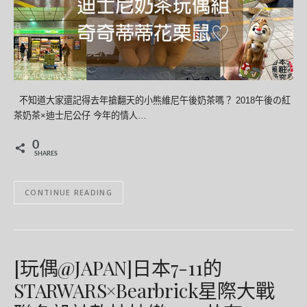
不知道大家還記得去年搶翻天的小熊維尼午後奶茶嗎？ 2018午後の紅
茶奶茶×迪士尼公仔 今年的情人…
0
SHARES
CONTINUE READING
[玩偶@JAPAN]日本7-11的
STARWARS×Bearbrick星際大戰