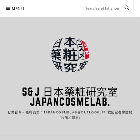
Skip
MENU
to
content
S&J 日本藥粧研究室
JAPANCOSMELAB.
お問合せ・連絡我們：JAPANCOSMELAB@OUTLOOK.JP 歡迎記者會邀約
(台灣／日本)