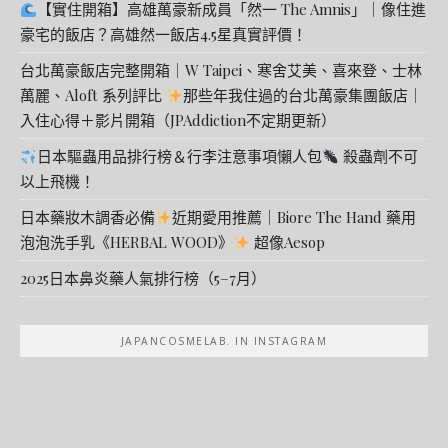
【實住開箱】高雄萬豪新成員「然一 The Amnis」｜像住進
豪宅的飯店？高雄然一飯店4.5星真實評價！
台北萬豪飯店完整開箱｜W Taipei、寒舍艾美、喜來登、士林
萬麗、Aloft 系列評比
那些年我住過的台北萬豪集團飯店｜
入住心得＋影片開箱（JPAddiction不定期更新）
日本驅蟲用品排行榜＆行李注意事項懶人包
殺蟲劑不可
以上飛機！
日本藥妝木調香必備
近期愛用推薦｜Biore The Hand 藥用
泡泡洗手乳《HERBAL WOOD》
超像Aesop
2025日本鼻炎藥人氣排行榜（5–7月）
JAPANCOSMELAB. IN INSTAGRAM