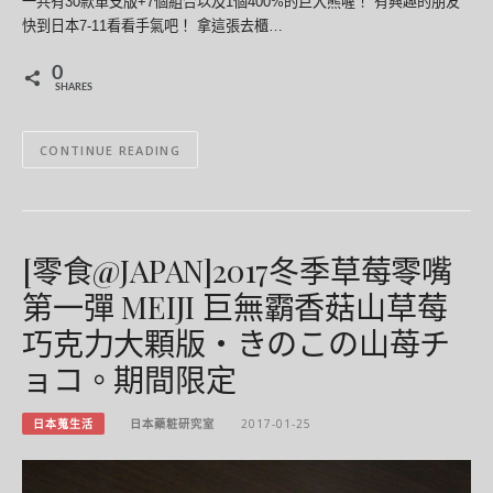
一共有30款單支版+7個組合以及1個400%的巨大熊喔！ 有興趣的朋友
快到日本7-11看看手氣吧！ 拿這張去櫃…
0
SHARES
CONTINUE READING
[零食@JAPAN]2017冬季草莓零嘴
第一彈 MEIJI 巨無霸香菇山草莓
巧克力大顆版・きのこの山苺チ
ョコ。期間限定
日本蒐生活
日本藥粧研究室
2017-01-25