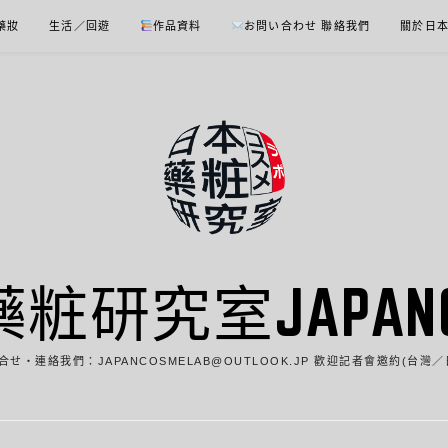
 藥妝
生活／回遊
作品資料
お問い合わせ 聯絡我們
關於日
藥粧研究室JAPANCO
合せ・連絡我們：JAPANCOSMELAB@OUTLOOK.JP 歡迎記者會邀約(台灣／