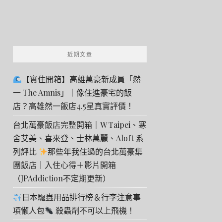
近期文章
【實住開箱】高雄萬豪新成員「然
一 The Amnis」｜像住進豪宅的飯
店？高雄然一飯店4.5星真實評價！
台北萬豪飯店完整開箱｜W Taipei、寒
舍艾美、喜來登、士林萬麗、Aloft 系
列評比
那些年我住過的台北萬豪集
團飯店｜入住心得＋影片開箱
（JPAddiction不定期更新）
日本驅蟲用品排行榜＆行李注意事
項懶人包
殺蟲劑不可以上飛機！