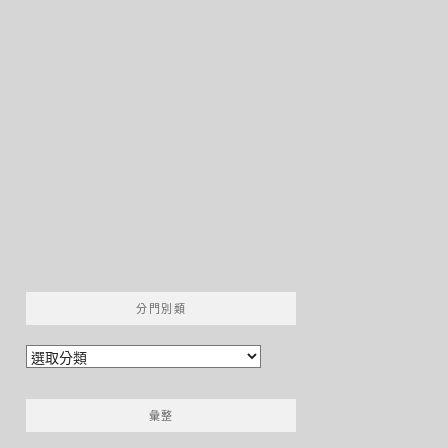
分門別類
分
門
別
彙整
類