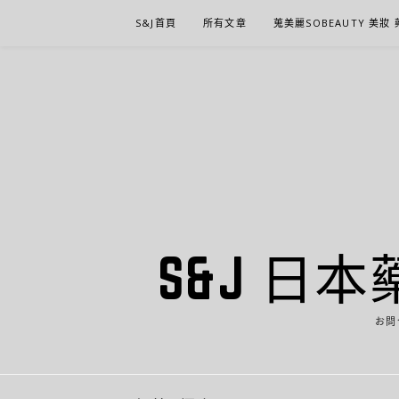
Skip
S&J首頁
所有文章
蒐美麗SOBEAUTY 美妝
to
content
S&J 日本
お問