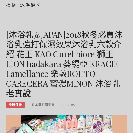
標籤:
沐浴泡泡
[沐浴乳@JAPAN]2018秋冬必買沐
浴乳強打保濕效果沐浴乳六款介
紹 花王 KAO Curel biore 獅王
LION hadakara 葵緹亞 KRACIE
Lamellance 樂敦ROHTO
CARECERA 蜜濃MINON 沐浴乳
老實說
身體保養
日本藥粧研究室
2017-09-26