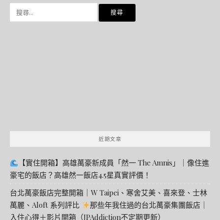
搜
尋
關
鍵
字:
近期文章
【實住開箱】高雄萬豪新成員「然一 The Amnis」｜像住進
豪宅的飯店？高雄然一飯店4.5星真實評價！
台北萬豪飯店完整開箱｜W Taipei、寒舍艾美、喜來登、士林
萬麗、Aloft 系列評比
那些年我住過的台北萬豪集團飯店｜
入住心得＋影片開箱（JPAddiction不定期更新）