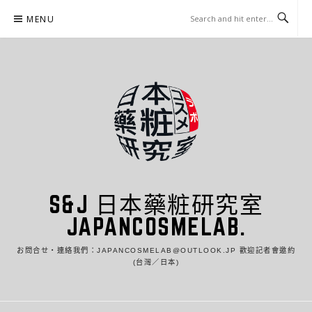
Skip
MENU
to
content
S&J 日本藥粧研究室
JAPANCOSMELAB.
お問合せ・連絡我們：JAPANCOSMELAB@OUTLOOK.JP 歡迎記者會邀約
(台灣／日本)