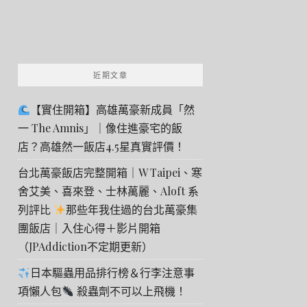
近期文章
【實住開箱】高雄萬豪新成員「然
一 The Amnis」｜像住進豪宅的飯
店？高雄然一飯店4.5星真實評價！
台北萬豪飯店完整開箱｜W Taipei、寒
舍艾美、喜來登、士林萬麗、Aloft 系
列評比
那些年我住過的台北萬豪集
團飯店｜入住心得＋影片開箱
（JPAddiction不定期更新）
日本驅蟲用品排行榜＆行李注意事
項懶人包
殺蟲劑不可以上飛機！