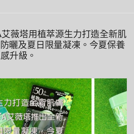
EVITA艾薇塔用植萃源生力打造全新肌
全新防曬及夏日限量凝凍。今夏保養
植感升級。