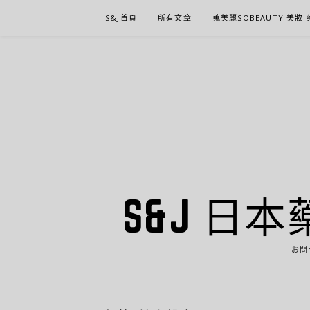
Skip
S&J首頁
所有文章
蒐美麗SOBEAUTY 美妝
to
content
S&J 日本
お問