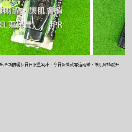
19推出全新防曬及夏日限量凝凍。今夏保養就靠這兩罐，讓肌膚植感升