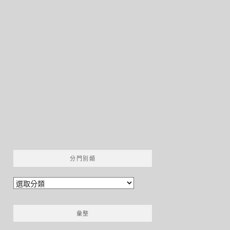
分門別類
分
門
別
彙整
類