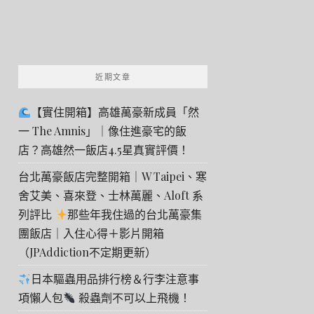
近期文章
【實住開箱】高雄萬豪新成員「然
一 The Amnis」｜像住進豪宅的飯
店？高雄然一飯店4.5星真實評價！
台北萬豪飯店完整開箱｜W Taipei、寒
舍艾美、喜來登、士林萬麗、Aloft 系
列評比
那些年我住過的台北萬豪集
團飯店｜入住心得＋影片開箱
（JPAddiction不定期更新）
日本驅蟲用品排行榜＆行李注意事
項懶人包
殺蟲劑不可以上飛機！