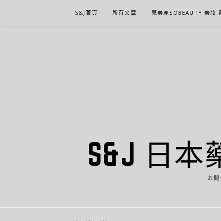
Skip
S&J首頁
所有文章
蒐美麗SOBEAUTY 美妝
to
content
S&J 日本
お問