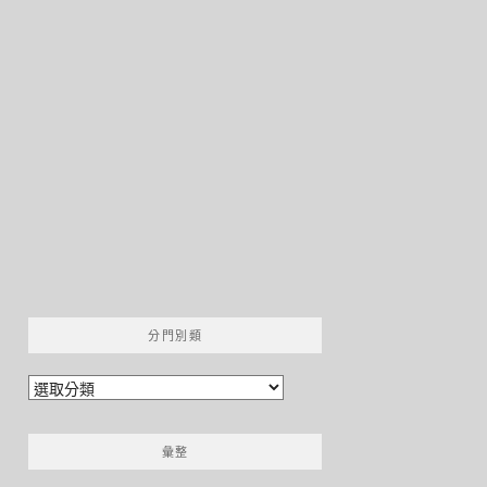
分門別類
分
門
別
彙整
類