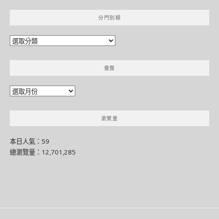
分門別類
分
門
別
彙整
類
彙
整
瀏覽量
本日人氣：59
總瀏覽量：12,701,285