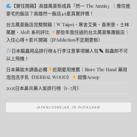
【實住開箱】高雄萬豪新成員「然一 The Amnis」｜像住進
豪宅的飯店？高雄然一飯店4.5星真實評價！
台北萬豪飯店完整開箱｜W Taipei、寒舍艾美、喜來登、士林
萬麗、Aloft 系列評比
那些年我住過的台北萬豪集團飯店｜
入住心得＋影片開箱（JPAddiction不定期更新）
日本驅蟲用品排行榜＆行李注意事項懶人包
殺蟲劑不可
以上飛機！
日本藥妝木調香必備
近期愛用推薦｜Biore The Hand 藥用
泡泡洗手乳《HERBAL WOOD》
超像Aesop
2025日本鼻炎藥人氣排行榜（5–7月）
JAPANCOSMELAB. IN INSTAGRAM