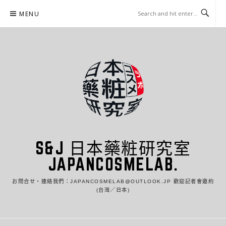
Skip
MENU
to
content
S&J 日本藥粧研究室
JAPANCOSMELAB.
お問合せ・連絡我們：JAPANCOSMELAB@OUTLOOK.JP 歡迎記者會邀約
(台灣／日本)