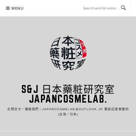
Skip
MENU
to
content
S&J 日本藥粧研究室
JAPANCOSMELAB.
お問合せ・連絡我們：JAPANCOSMELAB@OUTLOOK.JP 歡迎記者會邀約
(台灣／日本)