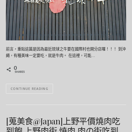
前言，重貼這篇是因為最近琉球之牛要在國際村也開分店囉！！！ 到沖
繩，有種美味一定要吃，就是牛肉。 在這裡，可能…
0
SHARES
CONTINUE READING
[蒐美食@Japan]上野平價燒肉吃
到飽 上野肉街 焼肉 肉の街吃到