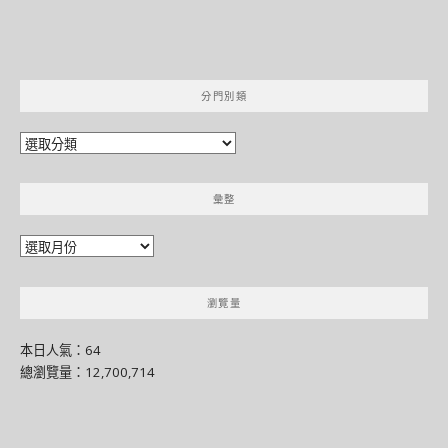
分門別類
分
門
別
彙整
類
彙
整
瀏覽量
本日人氣：64
總瀏覽量：12,700,714