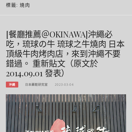
標籤:
燒肉
[餐廳推薦＠OKINAWA]沖繩必
吃，琉球の牛 琉球之牛燒肉 日本
頂級牛肉烤肉店，來到沖繩不要
錯過。 重新貼文（原文於
2014.09.01 發表）
沖繩
日本藥粧研究室
2023-03-04