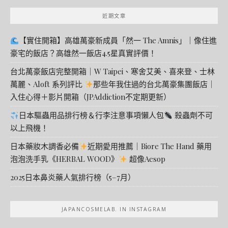
近期文章
【實住開箱】高雄萬豪新成員「然一 The Amnis」｜像住進
豪宅的飯店？高雄然一飯店4.5星真實評價！
台北萬豪飯店完整開箱｜W Taipei、寒舍艾美、喜來登、士林
萬麗、Aloft 系列評比
那些年我住過的台北萬豪集團飯店｜
入住心得＋影片開箱（JPAddiction不定期更新）
日本驅蟲用品排行榜＆行李注意事項懶人包
殺蟲劑不可
以上飛機！
日本藥妝木調香必備
近期愛用推薦｜Biore The Hand 藥用
泡泡洗手乳《HERBAL WOOD》
超像Aesop
2025日本鼻炎藥人氣排行榜（5–7月）
JAPANCOSMELAB. IN INSTAGRAM