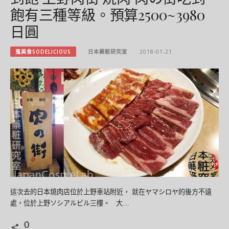
飽有三種等級。預算2500~3980
日圓
蒐美食SODELICIOUS
日本藥粧研究室
2018-01-21
這次去的日本燒肉店位於上野車站附近， 就在ヤマシロヤ的後方不遠
處，位於上野ソシアルビル三樓。 大…
0