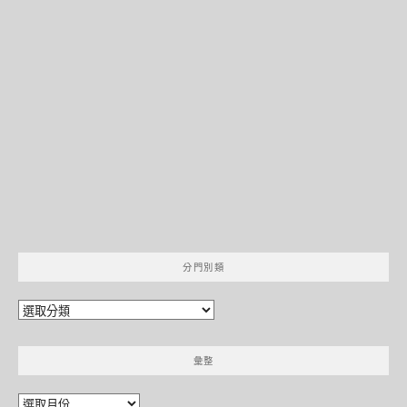
分門別類
分
門
別
彙整
類
彙