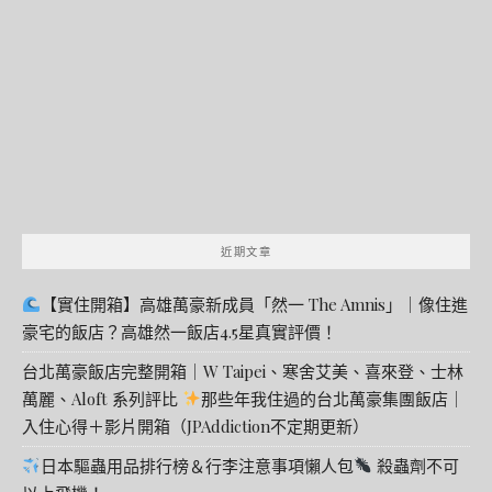
關
鍵
字:
近期文章
【實住開箱】高雄萬豪新成員「然一 The Amnis」｜像住進
豪宅的飯店？高雄然一飯店4.5星真實評價！
台北萬豪飯店完整開箱｜W Taipei、寒舍艾美、喜來登、士林
萬麗、Aloft 系列評比
那些年我住過的台北萬豪集團飯店｜
入住心得＋影片開箱（JPAddiction不定期更新）
日本驅蟲用品排行榜＆行李注意事項懶人包
殺蟲劑不可