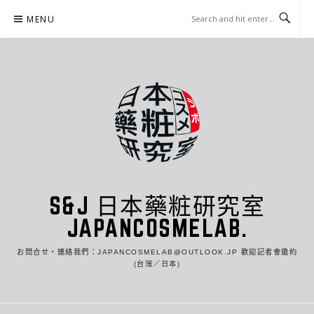
Skip
MENU
to
content
S&J 日本藥粧研究室
JAPANCOSMELAB.
お問合せ・連絡我們：JAPANCOSMELAB@OUTLOOK.JP 歡迎記者會邀約
(台灣／日本)