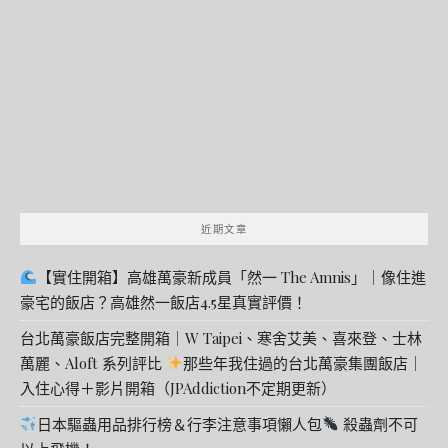
關
鍵
字:
近期文章
【實住開箱】高雄萬豪新成員「然一 The Amnis」｜像住進
豪宅的飯店？高雄然一飯店4.5星真實評價！
台北萬豪飯店完整開箱｜W Taipei、寒舍艾美、喜來登、士林
萬麗、Aloft 系列評比
那些年我住過的台北萬豪集團飯店｜
入住心得＋影片開箱（JPAddiction不定期更新）
日本驅蟲用品排行榜＆行李注意事項懶人包
殺蟲劑不可