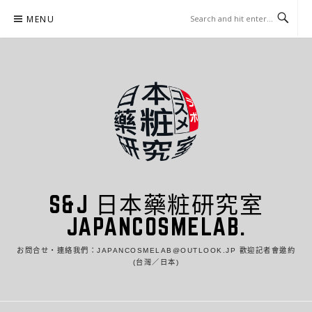
Skip
MENU
to
content
S&J 日本藥粧研究室
JAPANCOSMELAB.
お問合せ・連絡我們：JAPANCOSMELAB@OUTLOOK.JP 歡迎記者會邀約
(台灣／日本)