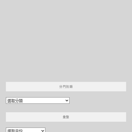
分門別類
分
門
別
彙整
類
彙