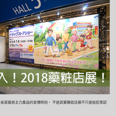
是各家廠商主力產品的宣傳時刻， 不過其實藥妝店展不只是給民眾認