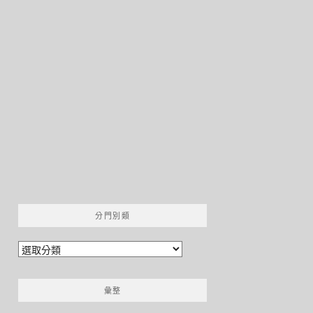
分門別類
分
門
別
彙整
類