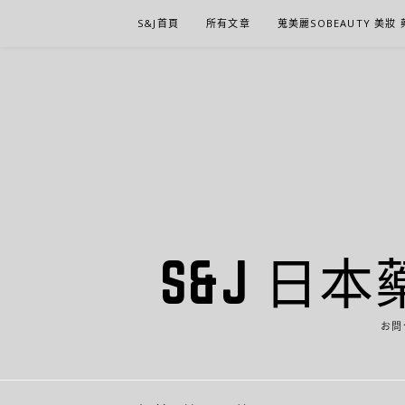
Skip
S&J首頁
所有文章
蒐美麗SOBEAUTY 美妝
to
content
S&J 日本
お問