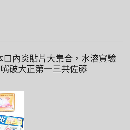
四款日本口內炎貼片大集合，水溶實驗
炎嘴破大正第一三共佐藤