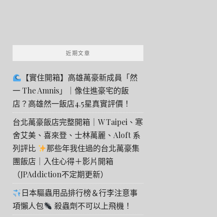
近期文章
【實住開箱】高雄萬豪新成員「然
一 The Amnis」｜像住進豪宅的飯
店？高雄然一飯店4.5星真實評價！
台北萬豪飯店完整開箱｜W Taipei、寒
舍艾美、喜來登、士林萬麗、Aloft 系
列評比
那些年我住過的台北萬豪集
團飯店｜入住心得＋影片開箱
（JPAddiction不定期更新）
日本驅蟲用品排行榜＆行李注意事
項懶人包
殺蟲劑不可以上飛機！