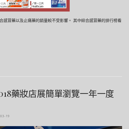
合感冒藥以及止痛藥的銷量較不受影響。 其中綜合感冒藥的排行榜看
]2018藥妝店展簡單瀏覽一年一度
。
-03-19