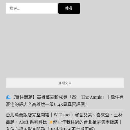
搜
尋
關
鍵
字:
近期文章
【實住開箱】高雄萬豪新成員「然一 The Amnis」｜像住進
豪宅的飯店？高雄然一飯店4.5星真實評價！
台北萬豪飯店完整開箱｜W Taipei、寒舍艾美、喜來登、士林
萬麗、Aloft 系列評比
那些年我住過的台北萬豪集團飯店｜
入住心得＋影片開箱（JPAddiction不定期更新）