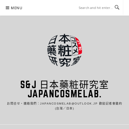
Skip
MENU
to
content
S&J 日本藥粧研究室
JAPANCOSMELAB.
お問合せ・連絡我們：JAPANCOSMELAB@OUTLOOK.JP 歡迎記者會邀約
(台灣／日本)