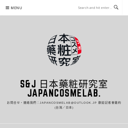
Skip
MENU
to
content
S&J 日本藥粧研究室
JAPANCOSMELAB.
お問合せ・連絡我們：JAPANCOSMELAB@OUTLOOK.JP 歡迎記者會邀約
(台灣／日本)