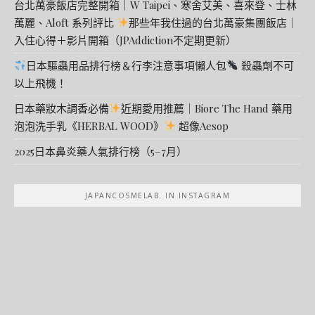
台北萬豪飯店完整開箱｜W Taipei、寒舍艾美、喜來登、士林
萬麗、Aloft 系列評比
那些年我住過的台北萬豪集團飯店｜
入住心得＋影片開箱（JPAddiction不定期更新）
日本驅蟲用品排行榜＆行李注意事項懶人包
殺蟲劑不可
以上飛機！
日本藥妝木調香必備
近期愛用推薦｜Biore The Hand 藥用
泡泡洗手乳《HERBAL WOOD》
超像Aesop
2025日本鼻炎藥人氣排行榜（5–7月）
JAPANCOSMELAB. IN INSTAGRAM