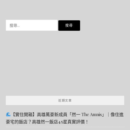
搜
尋
關
鍵
字:
近期文章
【實住開箱】高雄萬豪新成員「然一 The Amnis」｜像住進
豪宅的飯店？高雄然一飯店4.5星真實評價！