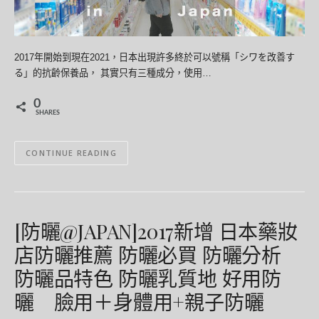
2017年開始到現在2021，日本出現許多終於可以號稱「シワを改善す
る」的抗齡保養品， 其實只有三種成分，使用…
0
SHARES
CONTINUE READING
[防曬@JAPAN]2017新增 日本藥妝
店防曬推薦 防曬必買 防曬分析
防曬品特色 防曬乳質地 好用防
曬 臉用＋身體用+親子防曬