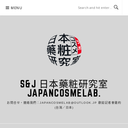
Skip
MENU
to
content
S&J 日本藥粧研究室
JAPANCOSMELAB.
お問合せ・連絡我們：JAPANCOSMELAB@OUTLOOK.JP 歡迎記者會邀約
(台灣／日本)