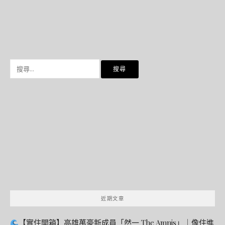
搜
尋
關
鍵
字:
近期文章
【實住開箱】高雄萬豪新成員「然一 The Amnis」｜像住進