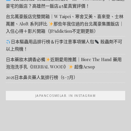
豪宅的飯店？高雄然一飯店4.5星真實評價！
台北萬豪飯店完整開箱｜W Taipei、寒舍艾美、喜來登、士林
萬麗、Aloft 系列評比
那些年我住過的台北萬豪集團飯店｜
入住心得＋影片開箱（JPAddiction不定期更新）
日本驅蟲用品排行榜＆行李注意事項懶人包
殺蟲劑不可
以上飛機！
日本藥妝木調香必備
近期愛用推薦｜Biore The Hand 藥用
泡泡洗手乳《HERBAL WOOD》
超像Aesop
2025日本鼻炎藥人氣排行榜（5–7月）
JAPANCOSMELAB. IN INSTAGRAM