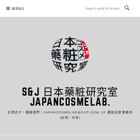
Skip
MENU
to
content
S&J 日本藥粧研究室
JAPANCOSMELAB.
お問合せ・連絡我們：JAPANCOSMELAB@OUTLOOK.JP 歡迎記者會邀約
(台灣／日本)