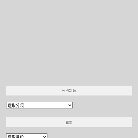
分門別類
分
門
別
彙整
類
彙