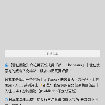
關
鍵
字:
近期文章
【實住開箱】高雄萬豪新成員「然一 The Amnis」｜像住進
豪宅的飯店？高雄然一飯店4.5星真實評價！
台北萬豪飯店完整開箱｜W Taipei、寒舍艾美、喜來登、士林
萬麗、Aloft 系列評比
那些年我住過的台北萬豪集團飯店｜
入住心得＋影片開箱（JPAddiction不定期更新）
日本驅蟲用品排行榜＆行李注意事項懶人包
殺蟲劑不可