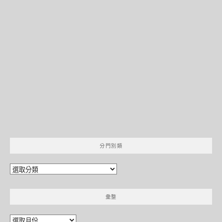
分門別類
分
門
別
彙整
類
彙