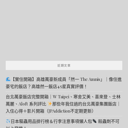
關
鍵
字:
近期文章
【實住開箱】高雄萬豪新成員「然一 The Amnis」｜像住進
豪宅的飯店？高雄然一飯店4.5星真實評價！
台北萬豪飯店完整開箱｜W Taipei、寒舍艾美、喜來登、士林
萬麗、Aloft 系列評比
那些年我住過的台北萬豪集團飯店｜
入住心得＋影片開箱（JPAddiction不定期更新）
日本驅蟲用品排行榜＆行李注意事項懶人包
殺蟲劑不可