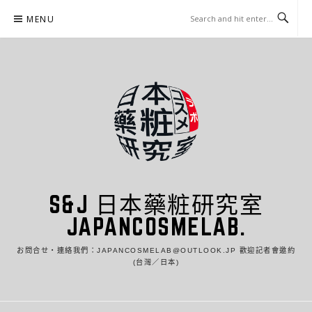
Skip
MENU
to
content
S&J 日本藥粧研究室
JAPANCOSMELAB.
お問合せ・連絡我們：JAPANCOSMELAB@OUTLOOK.JP 歡迎記者會邀約
(台灣／日本)