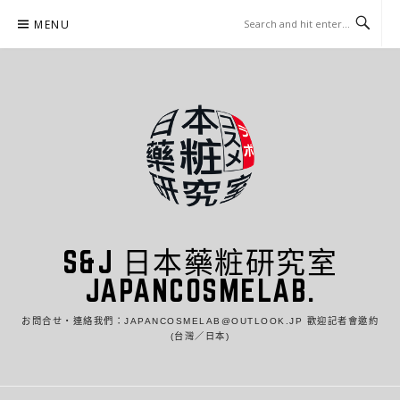
Skip
MENU
to
content
S&J 日本藥粧研究室
JAPANCOSMELAB.
お問合せ・連絡我們：JAPANCOSMELAB@OUTLOOK.JP 歡迎記者會邀約
(台灣／日本)