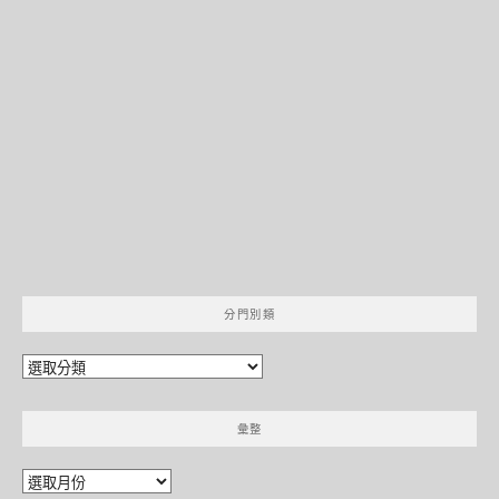
分門別類
分
門
別
彙整
類
彙