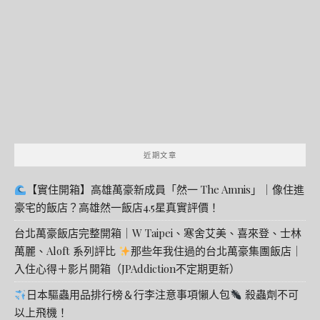
鍵
字:
近期文章
【實住開箱】高雄萬豪新成員「然一 The Amnis」｜像住進
豪宅的飯店？高雄然一飯店4.5星真實評價！
台北萬豪飯店完整開箱｜W Taipei、寒舍艾美、喜來登、士林
萬麗、Aloft 系列評比
那些年我住過的台北萬豪集團飯店｜
入住心得＋影片開箱（JPAddiction不定期更新）
日本驅蟲用品排行榜＆行李注意事項懶人包
殺蟲劑不可
以上飛機！