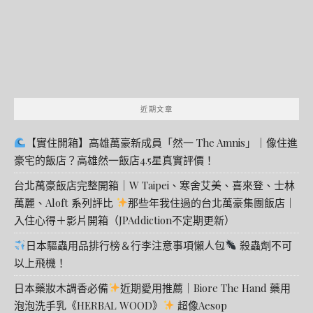
近期文章
【實住開箱】高雄萬豪新成員「然一 The Amnis」｜像住進
豪宅的飯店？高雄然一飯店4.5星真實評價！
台北萬豪飯店完整開箱｜W Taipei、寒舍艾美、喜來登、士林
萬麗、Aloft 系列評比
那些年我住過的台北萬豪集團飯店｜
入住心得＋影片開箱（JPAddiction不定期更新）
日本驅蟲用品排行榜＆行李注意事項懶人包
殺蟲劑不可
以上飛機！
日本藥妝木調香必備
近期愛用推薦｜Biore The Hand 藥用
泡泡洗手乳《HERBAL WOOD》
超像Aesop