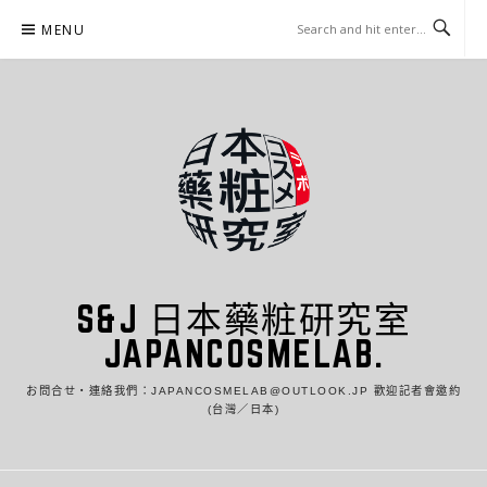
Skip
MENU
to
content
S&J 日本藥粧研究室
JAPANCOSMELAB.
お問合せ・連絡我們：JAPANCOSMELAB@OUTLOOK.JP 歡迎記者會邀約
(台灣／日本)