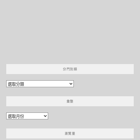
分門別類
分
門
別
彙整
類
彙
整
瀏覽量