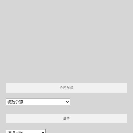
分門別類
分
門
別
彙整
類
彙