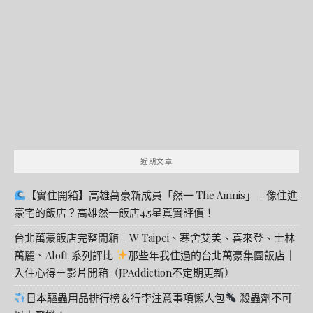
關
鍵
字:
近期文章
【實住開箱】高雄萬豪新成員「然一 The Amnis」｜像住進
豪宅的飯店？高雄然一飯店4.5星真實評價！
台北萬豪飯店完整開箱｜W Taipei、寒舍艾美、喜來登、士林
萬麗、Aloft 系列評比
那些年我住過的台北萬豪集團飯店｜
入住心得＋影片開箱（JPAddiction不定期更新）
日本驅蟲用品排行榜＆行李注意事項懶人包
殺蟲劑不可