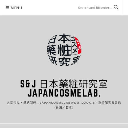
Skip
MENU
to
content
S&J 日本藥粧研究室
JAPANCOSMELAB.
お問合せ・連絡我們：JAPANCOSMELAB@OUTLOOK.JP 歡迎記者會邀約
(台灣／日本)