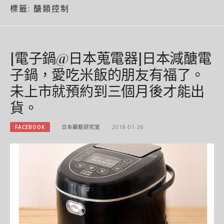
標籤:
醣類控制
[電子鍋@日本蒐電器]日本減醣電
子鍋，愛吃米飯的朋友有福了。
未上市就預約到三個月後才能出
貨。
FACEBOOK
日本藥粧研究室
2018-01-26