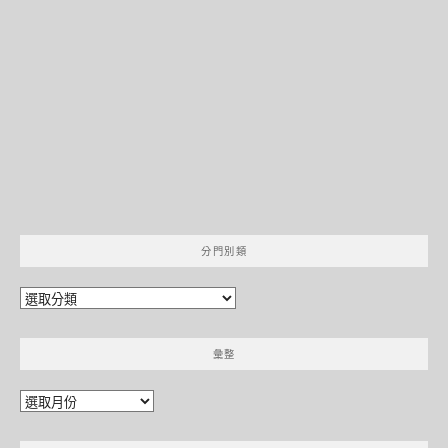
分門別類
分
門
別
彙整
類
彙
整