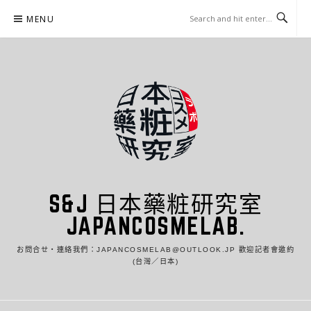
Skip
MENU
to
content
S&J 日本藥粧研究室
JAPANCOSMELAB.
お問合せ・連絡我們：JAPANCOSMELAB@OUTLOOK.JP 歡迎記者會邀約
(台灣／日本)