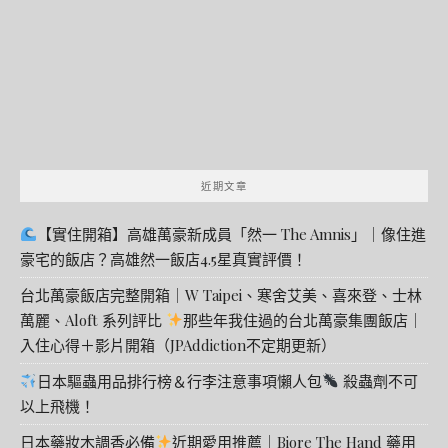
字:
近期文章
【實住開箱】高雄萬豪新成員「然一 The Amnis」｜像住進
豪宅的飯店？高雄然一飯店4.5星真實評價！
台北萬豪飯店完整開箱｜W Taipei、寒舍艾美、喜來登、士林
萬麗、Aloft 系列評比
那些年我住過的台北萬豪集團飯店｜
入住心得＋影片開箱（JPAddiction不定期更新）
日本驅蟲用品排行榜＆行李注意事項懶人包
殺蟲劑不可
以上飛機！
日本藥妝木調香必備
近期愛用推薦｜Biore The Hand 藥用