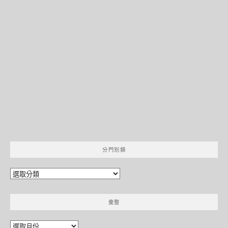
分門別類
分
門
別
彙整
類
彙