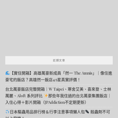
關
鍵
字:
近期文章
【實住開箱】高雄萬豪新成員「然一 The Amnis」｜像住進
豪宅的飯店？高雄然一飯店4.5星真實評價！
台北萬豪飯店完整開箱｜W Taipei、寒舍艾美、喜來登、士林
萬麗、Aloft 系列評比
那些年我住過的台北萬豪集團飯店｜
入住心得＋影片開箱（JPAddiction不定期更新）
日本驅蟲用品排行榜＆行李注意事項懶人包
殺蟲劑不可