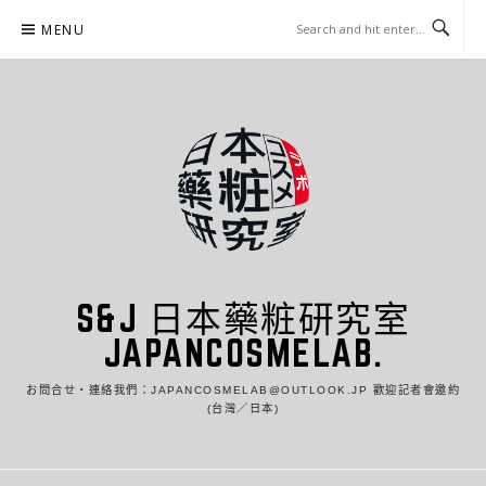
Skip
MENU
to
content
S&J 日本藥粧研究室
JAPANCOSMELAB.
お問合せ・連絡我們：JAPANCOSMELAB@OUTLOOK.JP 歡迎記者會邀約
(台灣／日本)