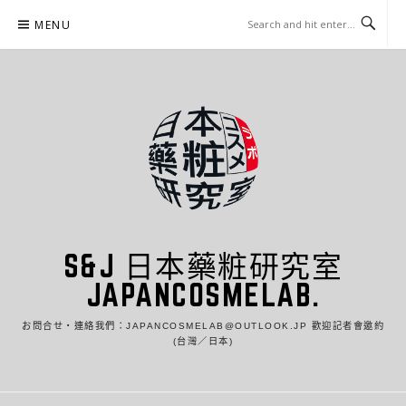
Skip
MENU
to
content
S&J 日本藥粧研究室
JAPANCOSMELAB.
お問合せ・連絡我們：JAPANCOSMELAB@OUTLOOK.JP 歡迎記者會邀約
(台灣／日本)