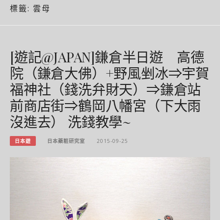
標籤:
雲母
[遊記@JAPAN]鎌倉半日遊 高德
院（鎌倉大佛）+野風剉冰⇒宇賀
福神社（錢洗弁財天）⇒鎌倉站
前商店街⇒鶴岡八幡宮（下大雨
沒進去） 洗錢教學~
日本遊
日本藥粧研究室
2015-09-25