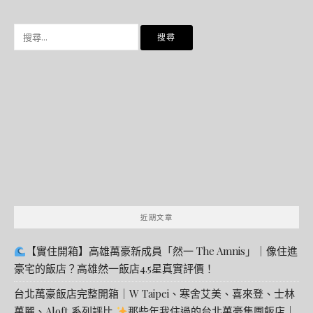
搜
尋
關
鍵
字:
近期文章
【實住開箱】高雄萬豪新成員「然一 The Amnis」｜像住進
豪宅的飯店？高雄然一飯店4.5星真實評價！
台北萬豪飯店完整開箱｜W Taipei、寒舍艾美、喜來登、士林
萬麗、Aloft 系列評比
那些年我住過的台北萬豪集團飯店｜