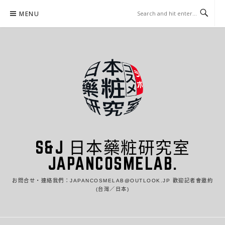
Skip
MENU
to
content
S&J 日本藥粧研究室
JAPANCOSMELAB.
お問合せ・連絡我們：JAPANCOSMELAB@OUTLOOK.JP 歡迎記者會邀約
(台灣／日本)