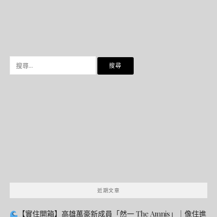
搜
尋
關
鍵
字:
近期文章
【實住開箱】高雄萬豪新成員「然一 The Amnis」｜像住進