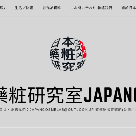
 藥妝
生活／回遊
作品資料
お問い合わせ 聯絡我們
關於日
藥粧研究室JAPANCO
合せ・連絡我們：JAPANCOSMELAB@OUTLOOK.JP 歡迎記者會邀約(台灣／