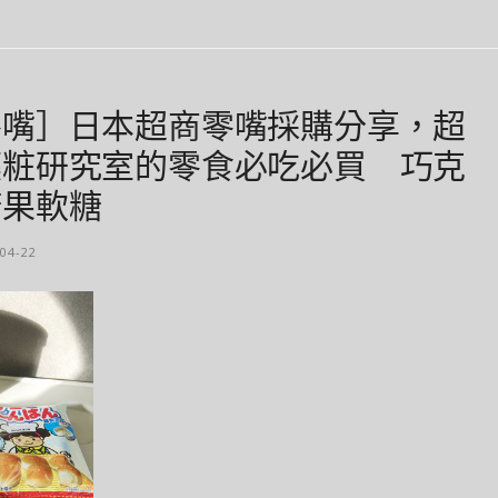
零嘴］日本超商零嘴採購分享，超
薬粧研究室的零食必吃必買 巧克
糖果軟糖
04-22