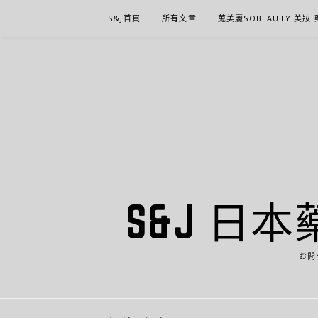
Skip
S&J首頁
所有文章
蒐美麗SOBEAUTY 美妝
to
content
S&J 日本
お問