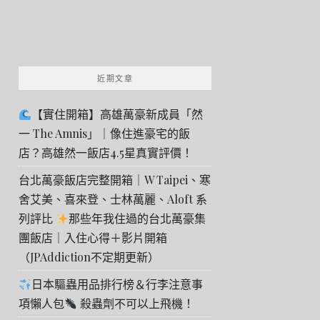
近期文章
【實住開箱】高雄萬豪新成員「然
一 The Amnis」｜像住進豪宅的飯
店？高雄然一飯店4.5星真實評價！
台北萬豪飯店完整開箱｜W Taipei、寒
舍艾美、喜來登、士林萬麗、Aloft 系
列評比
那些年我住過的台北萬豪集
團飯店｜入住心得＋影片開箱
（JPAddiction不定期更新）
日本驅蟲用品排行榜＆行李注意事
項懶人包
殺蟲劑不可以上飛機！