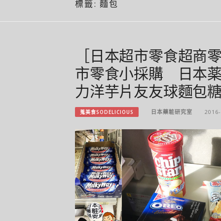
標籤:
麵包
［日本超市零食超商
市零食小採購 日本
力洋芋片友友球麵包
日本藥粧研究室
2016-
蒐美食SODELICIOUS