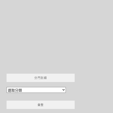
分門別類
分
門
別
彙整
類